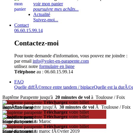
voir mon panier
poursuivre mes achâts...
Actualité
Suivez-moi...
Contact
06.60.15.99.14
Contactez-moi
Pour toute demande d'information, vous pouvez me joindre :
par email
info@voler-en-parapente.com
utilisez notre
formulaire en ligne
Téléphone
au : 06.60.15.99.14
FAQ
Quelle diffÃ©rence entre tandem / biplace
Quelle est la durÃ©
Baptême Parapente jusqu'à
20 minutes de vol
à Toulouse / Foix
Téléchargez
votre billet
BaptÃªme Parapente jusqu'Ã
30 minutes de vol
Ã Toulouse / Foix
immédiatement
!
Téléchargez
votre billet
Téléchargez
votre billet
immédiatement
!
Stage parapente au Maroc
immédiatement
!
Téléchargez
votre billet
Stage parapente au maroc fÃ©vrier 2019
immédiatement
!