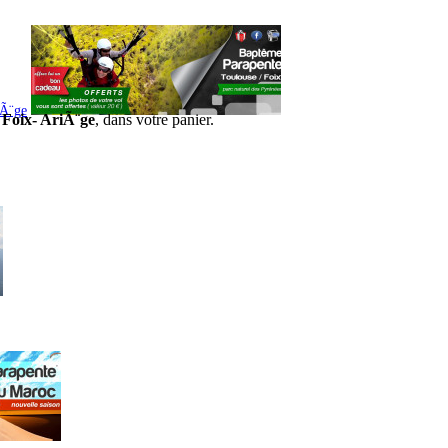
iÃ¨ge
 Foix- AriÃ¨ge
, dans votre panier.