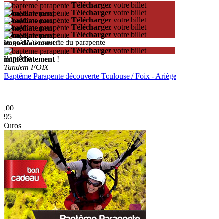
Téléchargez
votre billet
Téléchargez
votre billet
immédiatement
!
Téléchargez
votre billet
immédiatement
!
Téléchargez
votre billet
immédiatement
!
Téléchargez
votre billet
immédiatement
!
stage dÃ©couverte du parapente
immédiatement
!
Téléchargez
votre billet
Baptême
immédiatement
!
Tandem FOIX
Baptême Parapente découverte Toulouse / Foix - Ariège
,00
95
€uros