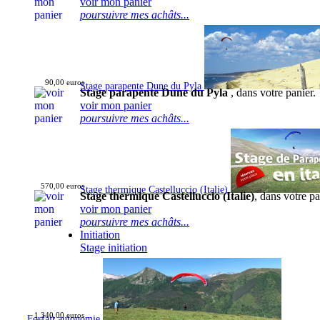
voir mon panier
poursuivre mes achâts...
90,00 euros
Stage parapente Dune du Pyla
Stage parapente Dune du Pyla
, dans votre panier.
voir mon panier
poursuivre mes achâts...
570,00 euros
Stage thermique Castelluccio (Italie)
Stage thermique Castelluccio (Italie)
, dans votre pa
voir mon panier
poursuivre mes achâts...
Initiation
Stage initiation
1 340,00 euros
Forfait autonomie