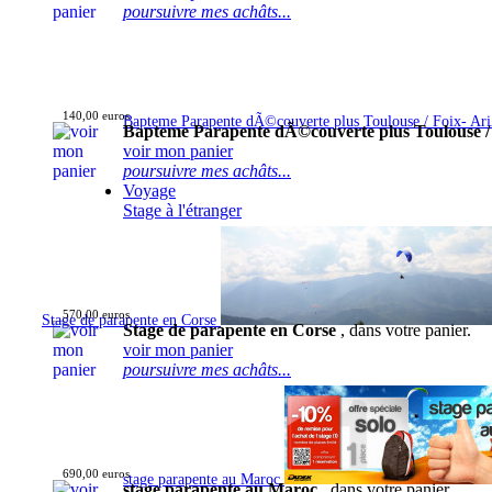
poursuivre mes achâts...
140,00 euros
Bapteme Parapente dÃ©couverte plus Toulouse / Foix- Ar
Bapteme Parapente dÃ©couverte plus Toulouse /
voir mon panier
poursuivre mes achâts...
Voyage
Stage à l'étranger
570,00 euros
Stage de parapente en Corse
Stage de parapente en Corse
, dans votre panier.
voir mon panier
poursuivre mes achâts...
690,00 euros
stage parapente au Maroc
stage parapente au Maroc
, dans votre panier.