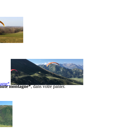
tagne*
 haute montagne*
, dans votre panier.