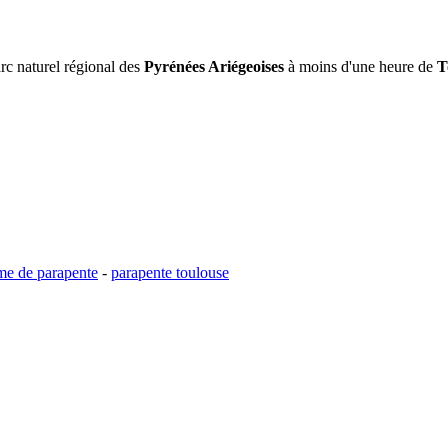
arc naturel régional des
Pyrénées Ariégeoises
à moins d'une heure de
T
me de parapente
-
parapente toulouse