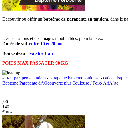
Découvrir ou offrir un
baptême de parapente en tandem
, dans le p
Des sensations et des images inoubliables, plein la tête...
Durée de vol
entre
10 et 20 mn
Bon cadeau
valable 1 an
POIDS MAX PASSAGER 90 KG
parapente tandem
-
parapente bapteme toulouse
-
cadeau bapte
+ d'info
Bapteme Parapente dÃ©couverte plus Toulouse / Foix- AriÃ¨ge
,00
140
€uros