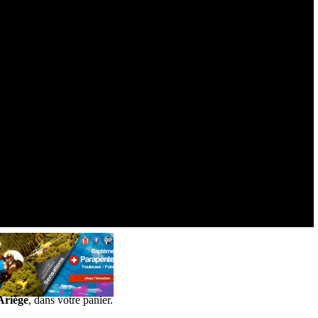
oyages
en ligne
Mon compte
client
F
oire
A
ux
Q
uestions
apente
Offrir un
Stage d'initiation / perfectionnement
au parapente
Ariège
, dans votre panier.