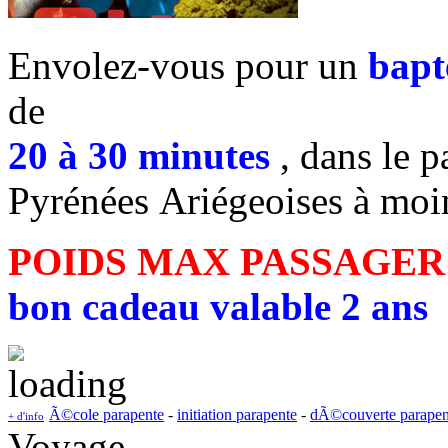
Envolez-vous pour un
bapt
de
20 à 30 minutes
, dans le p
Pyrénées Ariégeoises à moi
POIDS MAX PASSAGER
bon cadeau valable 2 ans
Ã©cole parapente
-
initiation parapente
-
dÃ©couverte parapen
+ d'info
Voyage