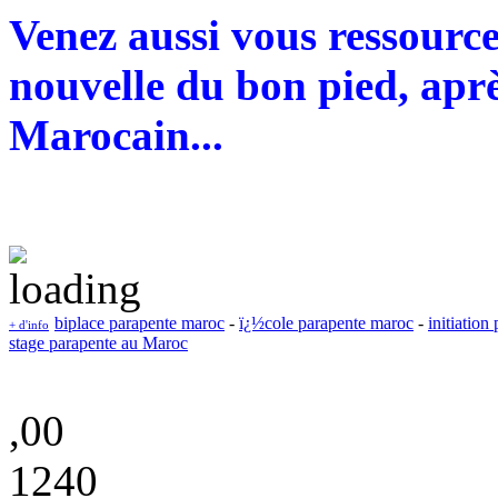
Venez aussi vous ressourc
nouvelle du bon pied, aprè
Marocain...
biplace parapente maroc
-
ï¿½cole parapente maroc
-
initiation
+ d'info
stage parapente au Maroc
,00
1240