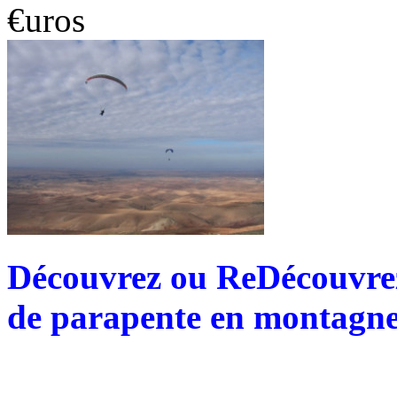
€uros
Découvrez ou ReDécouvrez 
de parapente en montagne 