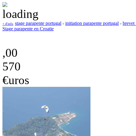
stage parapente portugal
-
initiation parapente portugal
-
brevet 
+ d'info
Stage parapente en Croatie
,00
570
€uros