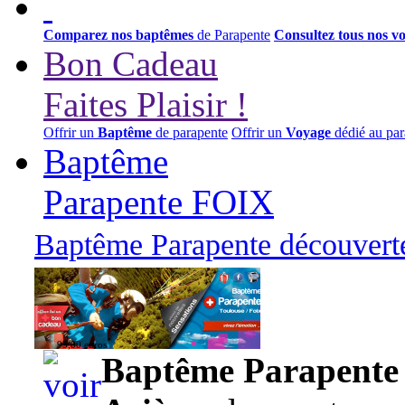
Comparez nos baptêmes
de Parapente
Consultez tous nos v
Bon Cadeau
Faites Plaisir !
Offrir un
Baptême
de parapente
Offrir un
Voyage
dédié au par
Baptême
Parapente FOIX
Baptême Parapente découverte
95,00 euros
Baptême Parapente d