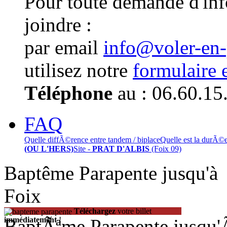
Pour toute demande d'in
joindre :
par email
info@voler-en
utilisez notre
formulaire 
Téléphone
au : 06.60.15
FAQ
Quelle diffÃ©rence entre tandem / biplace
Quelle est la durÃ©
(OU L'HERS)
Site -
PRAT D'ALBIS
(Foix 09)
Baptême Parapente jusqu'
Foix
Téléchargez
votre billet
BaptÃªme Parapente jusqu
immédiatement
!