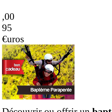
,00
95
€uros
Découvrir ou offrir un
bapt