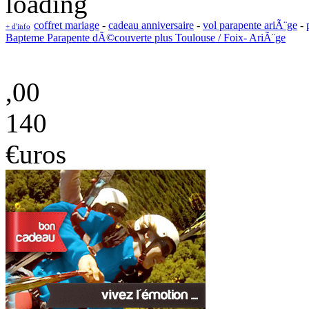
coffret mariage
-
cadeau anniversaire
-
vol parapente ariÃ¨ge
-
+ d'info
Bapteme Parapente dÃ©couverte plus Toulouse / Foix- AriÃ¨ge
,00
140
€uros