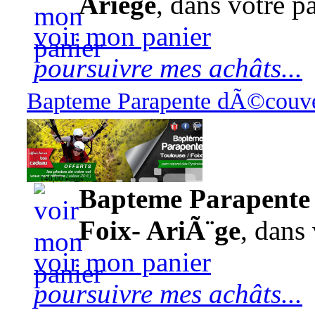
Ariège
, dans votre pa
voir mon panier
poursuivre mes achâts...
Bapteme Parapente dÃ©couver
140,00 euros
Bapteme Parapente 
Foix- AriÃ¨ge
, dans 
voir mon panier
poursuivre mes achâts...