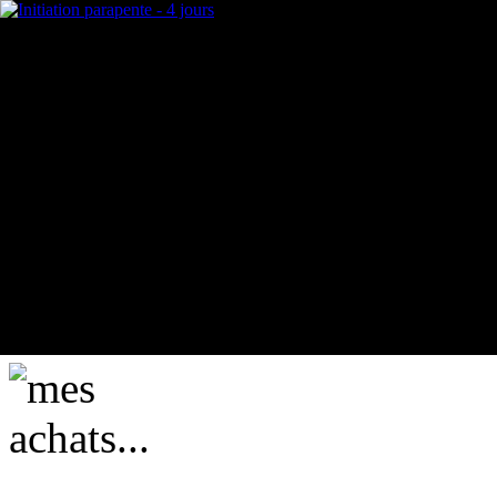
mes achats...
actuellement vide ....