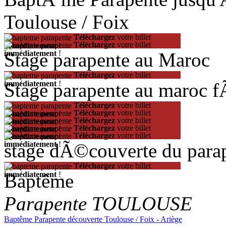
Toulouse / Foix
Téléchargez
votre billet
Téléchargez
votre billet
immédiatement
!
Stage parapente au Maroc
immédiatement
!
Téléchargez
votre billet
Stage parapente au maroc 
immédiatement
!
Téléchargez
votre billet
Téléchargez
votre billet
immédiatement
!
Téléchargez
votre billet
immédiatement
!
Téléchargez
votre billet
immédiatement
!
Téléchargez
votre billet
immédiatement
!
stage dÃ©couverte du para
immédiatement
!
Téléchargez
votre billet
Baptême
immédiatement
!
Parapente TOULOUSE
Baptême Parapente découverte Toulouse / Foix - Ariège