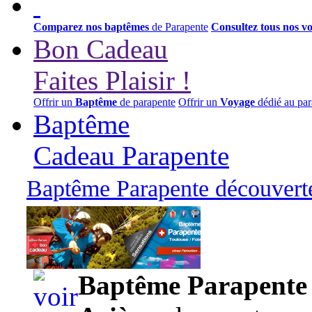
Comparez nos baptêmes
de Parapente
Consultez tous nos v
Bon Cadeau
Faites Plaisir !
Offrir un
Baptême
de parapente
Offrir un
Voyage
dédié au par
Baptême
Cadeau Parapente
Baptême Parapente découverte
95,00 euros
Baptême Parapente d