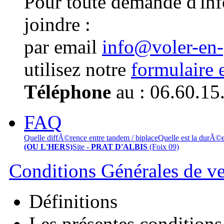
Pour toute demande d'in
joindre :
par email
info@voler-en
utilisez notre
formulaire 
Téléphone
au : 06.60.15
FAQ
Quelle diffÃ©rence entre tandem / biplace
Quelle est la durÃ©
(OU L'HERS)
Site -
PRAT D'ALBIS
(Foix 09)
Conditions Générales de v
Définitions
Les présentes conditions