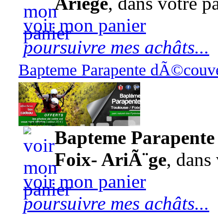
Ariège
, dans votre pa
voir mon panier
poursuivre mes achâts...
Bapteme Parapente dÃ©couver
140,00 euros
Bapteme Parapente 
Foix- AriÃ¨ge
, dans 
voir mon panier
poursuivre mes achâts...