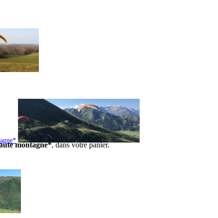
tagne*
 haute montagne*
, dans votre panier.