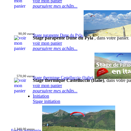
voir mon panier
poursuivre mes achâts...
90,00 euros
Stage parapente Dune du Pyla
Stage parapente Dune du Pyla
, dans votre panier.
voir mon panier
poursuivre mes achâts...
570,00 euros
Stage thermique Castelluccio (Italie)
Stage thermique Castelluccio (Italie)
, dans votre pa
voir mon panier
poursuivre mes achâts...
Initiation
Stage initiation
1 340,00 euros
Forfait autonomie