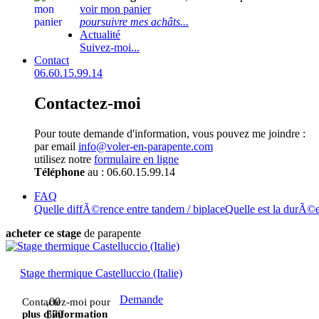
voir mon panier
poursuivre mes achâts...
Actualité
Suivez-moi...
Contact
06.60.15.99.14
Contactez-moi
Pour toute demande d'information, vous pouvez me joindre :
par email
info@voler-en-parapente.com
utilisez notre
formulaire en ligne
Téléphone
au : 06.60.15.99.14
FAQ
Quelle diffÃ©rence entre tandem / biplace
Quelle est la durÃ©
acheter ce stage
de parapente
Stage thermique Castelluccio (Italie)
Demande
,00
Contactez-moi pour
plus d'information
570