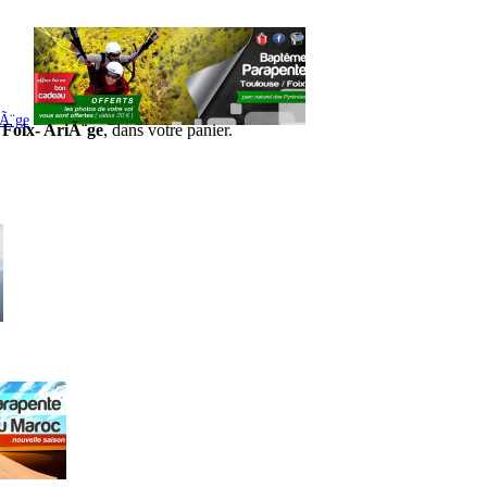
iÃ¨ge
 Foix- AriÃ¨ge
, dans votre panier.