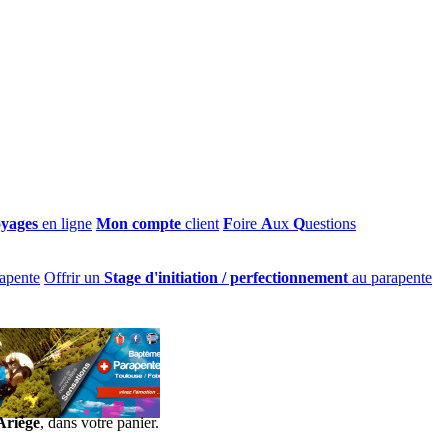
oyages
en ligne
Mon compte
client
F
oire
A
ux
Q
uestions
apente
Offrir un
Stage d'initiation / perfectionnement
au parapente
Ariège
, dans votre panier.