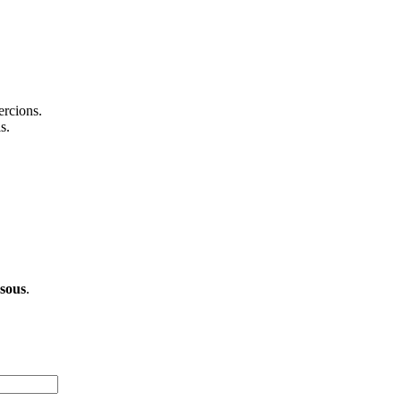
ercions.
s.
ssous
.