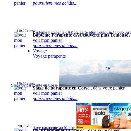
poursuivre mes achâts...
140,00 euros
Bapteme Parapente dÃ©couverte plus Toulouse / Foix- Ar
Bapteme Parapente dÃ©couverte plus Toulouse /
voir mon panier
poursuivre mes achâts...
Voyage
Voyage parapente
570,00 euros
Stage de parapente en Corse
Stage de parapente en Corse
, dans votre panier.
voir mon panier
poursuivre mes achâts...
690,00 euros
stage parapente au Maroc
stage parapente au Maroc
, dans votre panier.