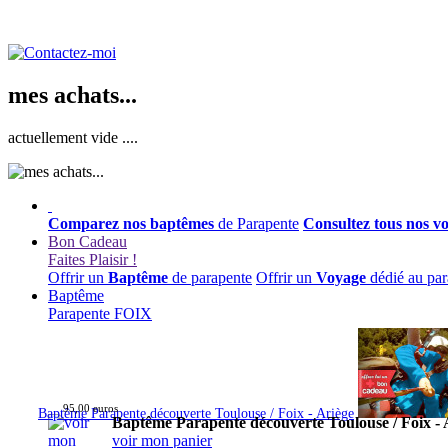
mes achats...
actuellement vide ....
Comparez nos baptêmes
de Parapente
Consultez tous nos v
Bon Cadeau
Faites Plaisir !
Offrir un
Baptême
de parapente
Offrir un
Voyage
dédié au par
Baptême
Parapente FOIX
95,00 euros
Baptême Parapente découverte Toulouse / Foix - Ariège
Baptême Parapente découverte Toulouse / Foix - 
voir mon panier