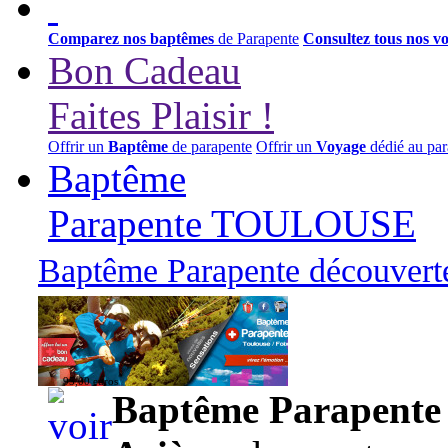
Comparez nos baptêmes
de Parapente
Consultez tous nos v
Bon Cadeau
Faites Plaisir !
Offrir un
Baptême
de parapente
Offrir un
Voyage
dédié au par
Baptême
Parapente TOULOUSE
Baptême Parapente découverte
95,00 euros
Baptême Parapente d