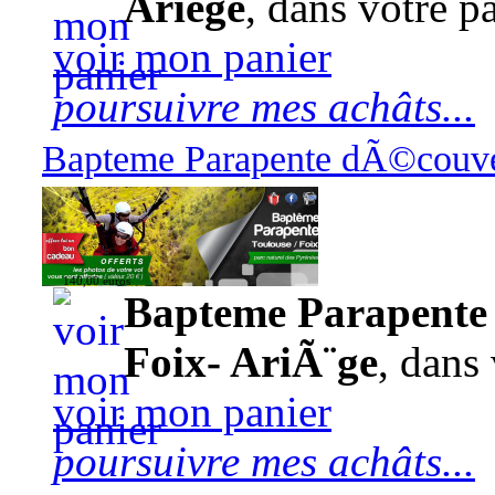
Ariège
, dans votre pa
voir mon panier
poursuivre mes achâts...
Bapteme Parapente dÃ©couver
140,00 euros
Bapteme Parapente 
Foix- AriÃ¨ge
, dans 
voir mon panier
poursuivre mes achâts...