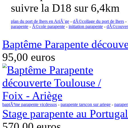
suivre la D18 sur 6,4km
plan du port de lhers en AriÃ¨ge
-
dÃ©collage du port de lhers
-
parapente
-
Ã©cole parapente
-
initiation parapente
-
dÃ©couvert
Baptême Parapente découver
95,00 euros
baptÃªme parapente vicdessos
-
parapente tarscon sur ariege
-
parapen
Stage parapente au Portugal
570,00 euros