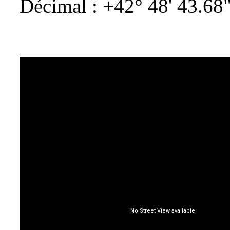
Décimal : +42° 48' 43.68"