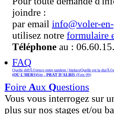
Pour toute demande d'in
joindre :
par email
info@voler-en
utilisez notre
formulaire 
Téléphone
au : 06.60.15
FAQ
Quelle diffÃ©rence entre tandem / biplace
Quelle est la durÃ©
(OU L'HERS)
Site -
PRAT D'ALBIS
(Foix 09)
F
oire
A
ux
Q
uestions
Vous vous interrogez sur u
plus sur nos stages et/ou b