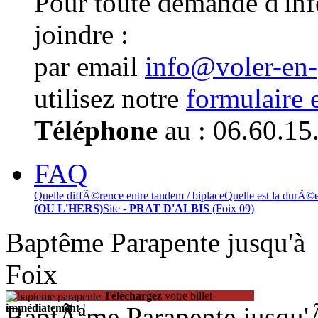
Pour toute demande d'in
joindre :
par email
info@voler-en
utilisez notre
formulaire 
Téléphone
au : 06.60.15
FAQ
Quelle diffÃ©rence entre tandem / biplace
Quelle est la durÃ©
(OU L'HERS)
Site -
PRAT D'ALBIS
(Foix 09)
Baptême Parapente jusqu'
Foix
Téléchargez
votre billet
BaptÃªme Parapente jusqu
immédiatement
!