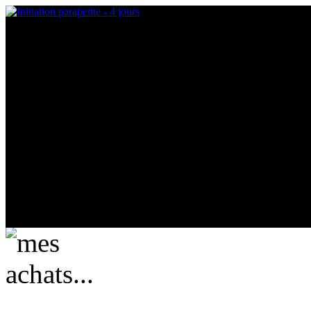
mes achats...
actuellement vide ....