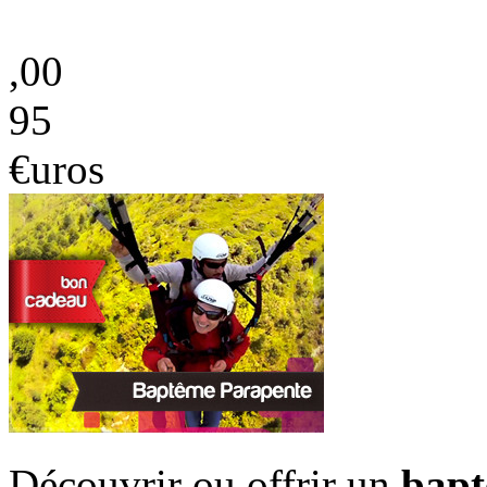
,00
95
€uros
Découvrir ou offrir un
bapt