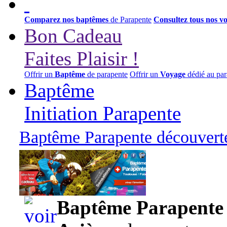
Comparez nos baptêmes
de Parapente
Consultez tous nos v
Bon Cadeau
Faites Plaisir !
Offrir un
Baptême
de parapente
Offrir un
Voyage
dédié au par
Baptême
Initiation Parapente
Baptême Parapente découverte
95,00 euros
Baptême Parapente d