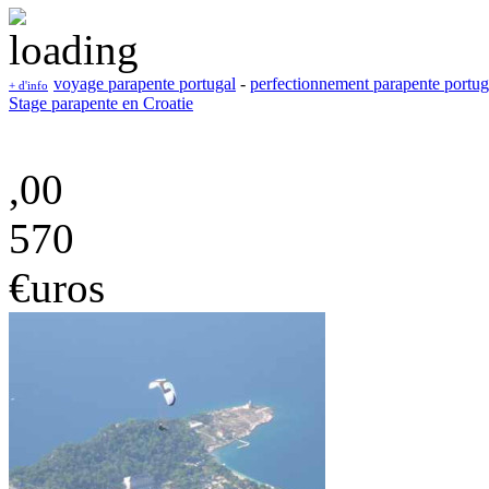
voyage parapente portugal
-
perfectionnement parapente portug
+ d'info
Stage parapente en Croatie
,00
570
€uros