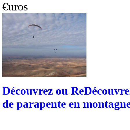
€uros
Découvrez ou ReDécouvrez 
de parapente en montagne 