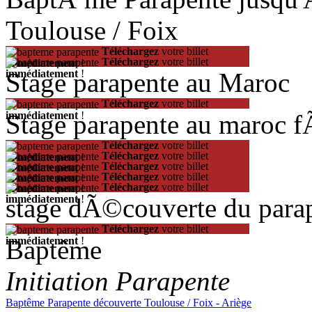
Toulouse / Foix
Téléchargez
votre billet
Téléchargez
votre billet
immédiatement
!
Stage parapente au Maroc
immédiatement
!
Téléchargez
votre billet
Stage parapente au maroc 
immédiatement
!
Téléchargez
votre billet
Téléchargez
votre billet
immédiatement
!
Téléchargez
votre billet
immédiatement
!
Téléchargez
votre billet
immédiatement
!
Téléchargez
votre billet
immédiatement
!
stage dÃ©couverte du para
immédiatement
!
Téléchargez
votre billet
Baptême
immédiatement
!
Initiation Parapente
Baptême Parapente découverte Toulouse / Foix - Ariège