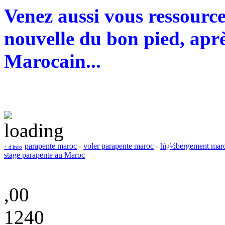
Venez aussi vous ressourc
nouvelle du bon pied, aprè
Marocain...
parapente maroc
-
voler parapente maroc
-
hï¿½bergement mar
+ d'info
stage parapente au Maroc
,00
1240