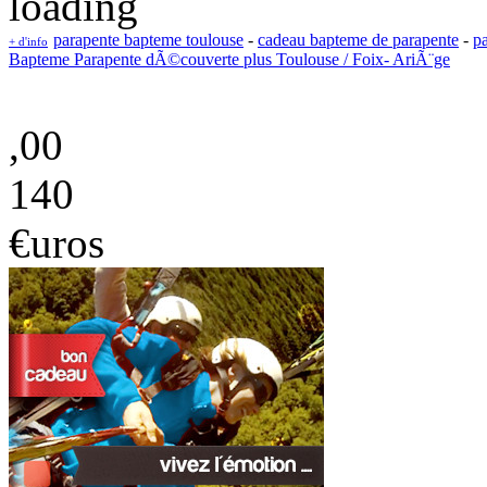
parapente bapteme toulouse
-
cadeau bapteme de parapente
-
p
+ d'info
Bapteme Parapente dÃ©couverte plus Toulouse / Foix- AriÃ¨ge
,00
140
€uros