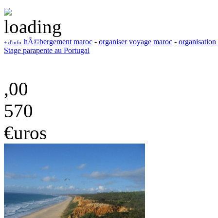
hÃ©bergement maroc
-
organiser voyage maroc
-
organisatio
+ d'info
Stage parapente au Portugal
,00
570
€uros