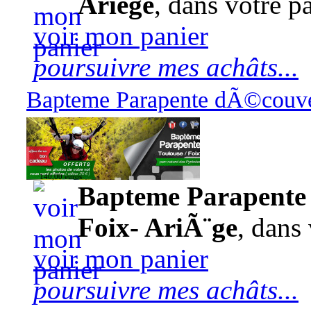
Ariège
, dans votre pa
voir mon panier
poursuivre mes achâts...
Bapteme Parapente dÃ©couver
140,00 euros
Bapteme Parapente 
Foix- AriÃ¨ge
, dans 
voir mon panier
poursuivre mes achâts...