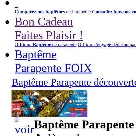
Comparez nos baptêmes
de Parapente
Consultez tous nos v
Bon Cadeau
Faites Plaisir !
Offrir un
Baptême
de parapente
Offrir un
Voyage
dédié au par
Baptême
Parapente FOIX
Baptême Parapente découverte
95,00 euros
Baptême Parapente d