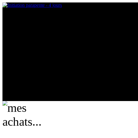
mes achats...
actuellement vide ....