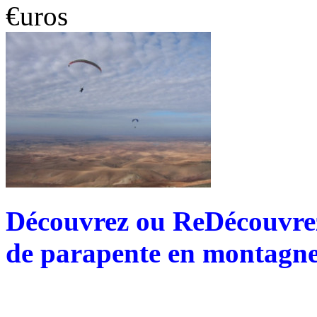
€uros
Découvrez ou ReDécouvrez 
de parapente en montagne 