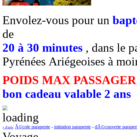
Envolez-vous pour un
bapt
de
20 à 30 minutes
, dans le p
Pyrénées Ariégeoises à moi
POIDS MAX PASSAGER
bon cadeau valable 2 ans
Ã©cole parapente
-
initiation parapente
-
dÃ©couverte parapen
+ d'info
Voyage