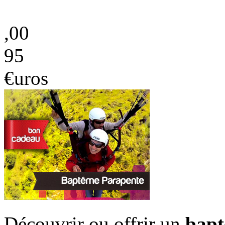
,00
95
€uros
Découvrir ou offrir un
bapt