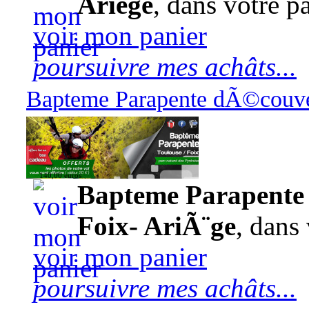
Ariège
, dans votre pa
voir mon panier
poursuivre mes achâts...
Bapteme Parapente dÃ©couver
140,00 euros
Bapteme Parapente 
Foix- AriÃ¨ge
, dans 
voir mon panier
poursuivre mes achâts...