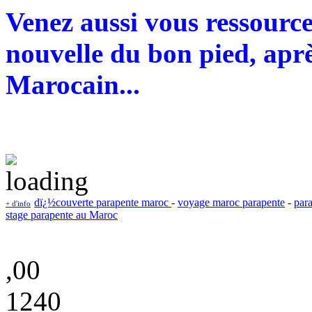
Venez aussi vous ressourc
nouvelle du bon pied, aprè
Marocain...
dï¿½couverte parapente maroc
-
voyage maroc parapente
-
par
+ d'info
stage parapente au Maroc
,00
1240