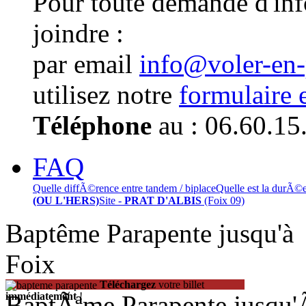
Pour toute demande d'in
joindre :
par email
info@voler-en
utilisez notre
formulaire 
Téléphone
au : 06.60.15
FAQ
Quelle diffÃ©rence entre tandem / biplace
Quelle est la durÃ©
(OU L'HERS)
Site -
PRAT D'ALBIS
(Foix 09)
Baptême Parapente jusqu'
Foix
Téléchargez
votre billet
BaptÃªme Parapente jusqu
immédiatement
!