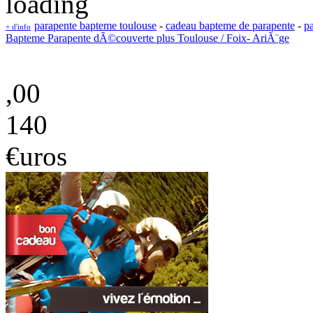
parapente bapteme toulouse
-
cadeau bapteme de parapente
-
p
+ d'info
Bapteme Parapente dÃ©couverte plus Toulouse / Foix- AriÃ¨ge
,00
140
€uros