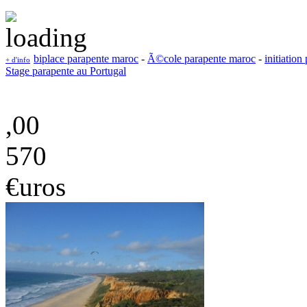
biplace parapente maroc
-
Ã©cole parapente maroc
-
initiatio
+ d'info
Stage parapente au Portugal
,00
570
€uros