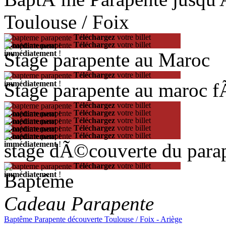
Toulouse / Foix
Téléchargez
votre billet
Téléchargez
votre billet
immédiatement
!
Stage parapente au Maroc
immédiatement
!
Téléchargez
votre billet
Stage parapente au maroc 
immédiatement
!
Téléchargez
votre billet
Téléchargez
votre billet
immédiatement
!
Téléchargez
votre billet
immédiatement
!
Téléchargez
votre billet
immédiatement
!
Téléchargez
votre billet
immédiatement
!
stage dÃ©couverte du para
immédiatement
!
Téléchargez
votre billet
Baptême
immédiatement
!
Cadeau Parapente
Baptême Parapente découverte Toulouse / Foix - Ariège