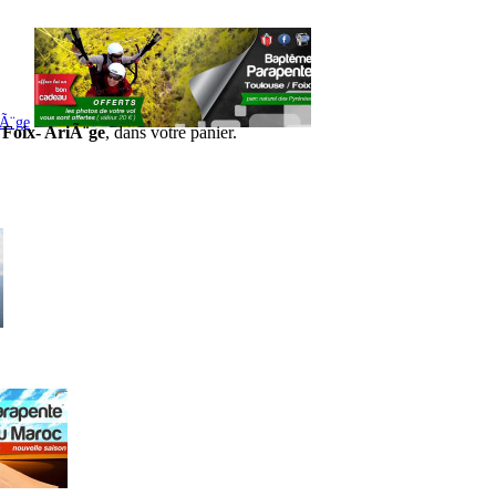
iÃ¨ge
 Foix- AriÃ¨ge
, dans votre panier.