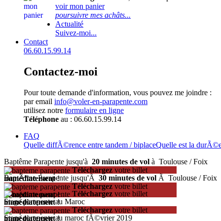
voir mon panier
poursuivre mes achâts...
Actualité
Suivez-moi...
Contact
06.60.15.99.14
Contactez-moi
Pour toute demande d'information, vous pouvez me joindre :
par email
info@voler-en-parapente.com
utilisez notre
formulaire en ligne
Téléphone
au : 06.60.15.99.14
FAQ
Quelle diffÃ©rence entre tandem / biplace
Quelle est la durÃ©
Baptême Parapente jusqu'à
20 minutes de vol
à Toulouse / Foix
Téléchargez
votre billet
BaptÃªme Parapente jusqu'Ã
30 minutes de vol
Ã Toulouse / Foix
immédiatement
!
Téléchargez
votre billet
Téléchargez
votre billet
immédiatement
!
Stage parapente au Maroc
immédiatement
!
Téléchargez
votre billet
Stage parapente au maroc fÃ©vrier 2019
immédiatement
!