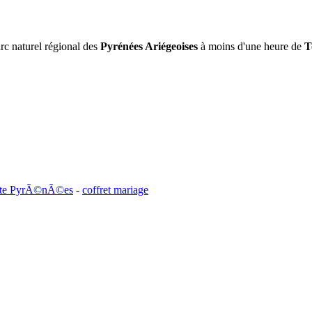
arc naturel régional des
Pyrénées Ariégeoises
à moins d'une heure de
T
ente PyrÃ©nÃ©es
-
coffret mariage