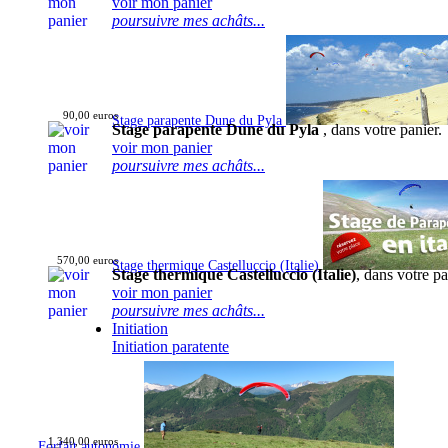
voir mon panier
poursuivre mes achâts...
90,00 euros
Stage parapente Dune du Pyla
Stage parapente Dune du Pyla
, dans votre panier.
voir mon panier
poursuivre mes achâts...
570,00 euros
Stage thermique Castelluccio (Italie)
Stage thermique Castelluccio (Italie)
, dans votre pa
voir mon panier
poursuivre mes achâts...
Initiation
Initiation paratente
1 340,00 euros
Forfait autonomie