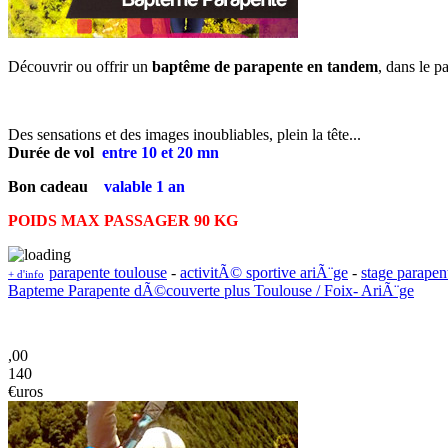
Découvrir ou offrir un
baptême de parapente en tandem
, dans le p
Des sensations et des images inoubliables, plein la tête...
Durée de vol
entre
10 et 20 mn
Bon cadeau
valable 1 an
POIDS MAX PASSAGER 90 KG
parapente toulouse
-
activitÃ© sportive ariÃ¨ge
-
stage parap
+ d'info
Bapteme Parapente dÃ©couverte plus Toulouse / Foix- AriÃ¨ge
,00
140
€uros