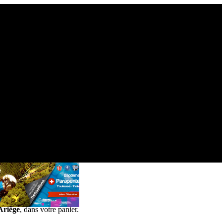
oyages
en ligne
Mon compte
client
F
oire
A
ux
Q
uestions
apente
Offrir un
Stage d'initiation / perfectionnement
au parapente
Ariège
, dans votre panier.