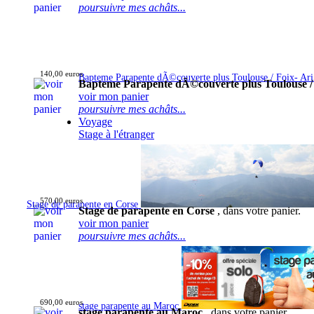
poursuivre mes achâts...
140,00 euros
Bapteme Parapente dÃ©couverte plus Toulouse / Foix- Ar
Bapteme Parapente dÃ©couverte plus Toulouse /
voir mon panier
poursuivre mes achâts...
Voyage
Stage à l'étranger
570,00 euros
Stage de parapente en Corse
Stage de parapente en Corse
, dans votre panier.
voir mon panier
poursuivre mes achâts...
690,00 euros
stage parapente au Maroc
stage parapente au Maroc
, dans votre panier.