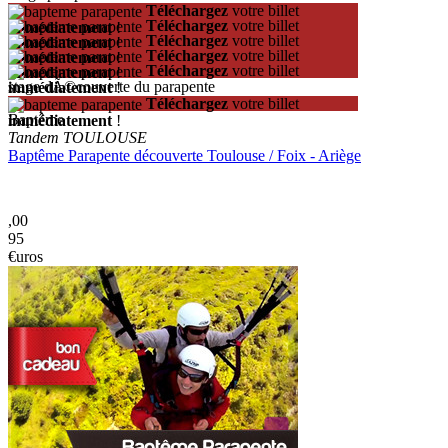
Téléchargez
votre billet
Téléchargez
votre billet
immédiatement
!
Téléchargez
votre billet
immédiatement
!
Téléchargez
votre billet
immédiatement
!
Téléchargez
votre billet
immédiatement
!
stage dÃ©couverte du parapente
immédiatement
!
Téléchargez
votre billet
Baptême
immédiatement
!
Tandem TOULOUSE
Baptême Parapente découverte Toulouse / Foix - Ariège
,00
95
€uros