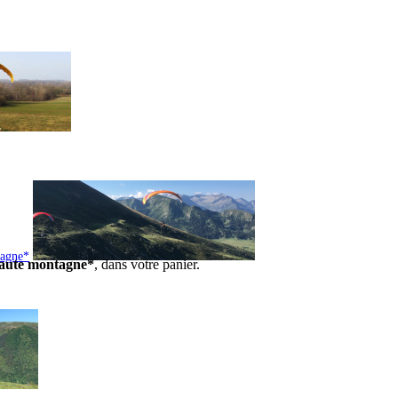
tagne*
 haute montagne*
, dans votre panier.