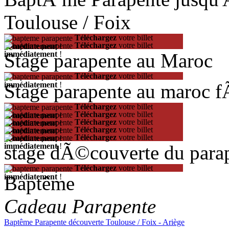
Toulouse / Foix
Téléchargez
votre billet
Téléchargez
votre billet
immédiatement
!
Stage parapente au Maroc
immédiatement
!
Téléchargez
votre billet
Stage parapente au maroc 
immédiatement
!
Téléchargez
votre billet
Téléchargez
votre billet
immédiatement
!
Téléchargez
votre billet
immédiatement
!
Téléchargez
votre billet
immédiatement
!
Téléchargez
votre billet
immédiatement
!
stage dÃ©couverte du para
immédiatement
!
Téléchargez
votre billet
Baptême
immédiatement
!
Cadeau Parapente
Baptême Parapente découverte Toulouse / Foix - Ariège