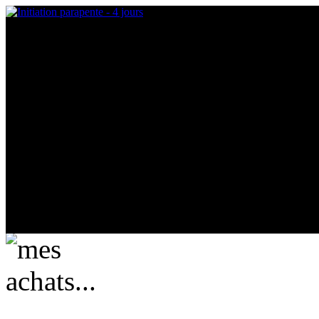
mes achats...
actuellement vide ....