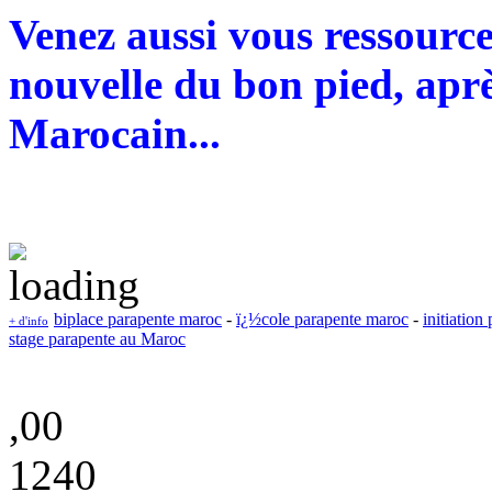
Venez aussi vous ressourc
nouvelle du bon pied, aprè
Marocain...
biplace parapente maroc
-
ï¿½cole parapente maroc
-
initiation
+ d'info
stage parapente au Maroc
,00
1240