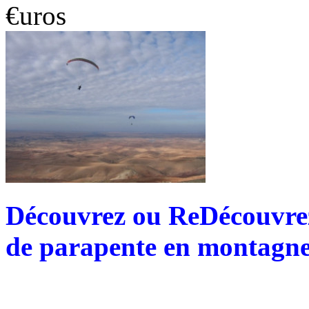
€uros
Découvrez ou ReDécouvrez 
de parapente en montagne 