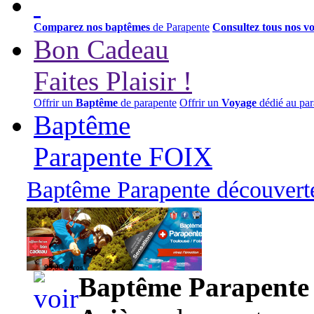
Comparez nos baptêmes
de Parapente
Consultez tous nos v
Bon Cadeau
Faites Plaisir !
Offrir un
Baptême
de parapente
Offrir un
Voyage
dédié au par
Baptême
Parapente FOIX
Baptême Parapente découverte
95,00 euros
Baptême Parapente d