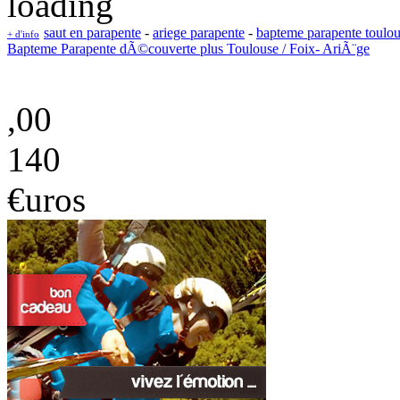
saut en parapente
-
ariege parapente
-
bapteme parapente toulo
+ d'info
Bapteme Parapente dÃ©couverte plus Toulouse / Foix- AriÃ¨ge
,00
140
€uros