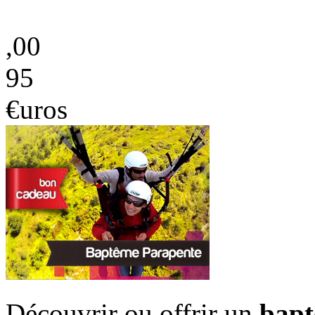
,00
95
€uros
Découvrir ou offrir un
bapt