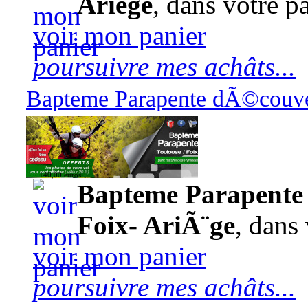
Ariège
, dans votre pa
voir mon panier
poursuivre mes achâts...
Bapteme Parapente dÃ©couver
140,00 euros
Bapteme Parapente 
Foix- AriÃ¨ge
, dans 
voir mon panier
poursuivre mes achâts...