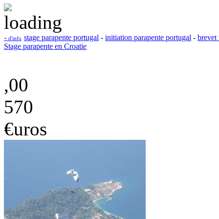
stage parapente portugal
-
initiation parapente portugal
-
brevet 
+ d'info
Stage parapente en Croatie
,00
570
€uros