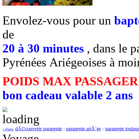
Envolez-vous pour un
bapt
de
20 à 30 minutes
, dans le p
Pyrénées Ariégeoises à moi
POIDS MAX PASSAGER
bon cadeau valable 2 ans
dÃ©couverte parapente
-
parapente ariÃ¨ge
-
parapente toulou
+ d'info
Voyage