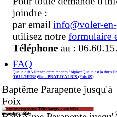
Pour toute demande d'in
joindre :
par email
info@voler-en
utilisez notre
formulaire 
Téléphone
au : 06.60.15
FAQ
Quelle diffÃ©rence entre tandem / biplace
Quelle est la durÃ©
(OU L'HERS)
Site -
PRAT D'ALBIS
(Foix 09)
Baptême Parapente jusqu'
Foix
Téléchargez
votre billet
BaptÃªme Parapente jusqu
immédiatement
!