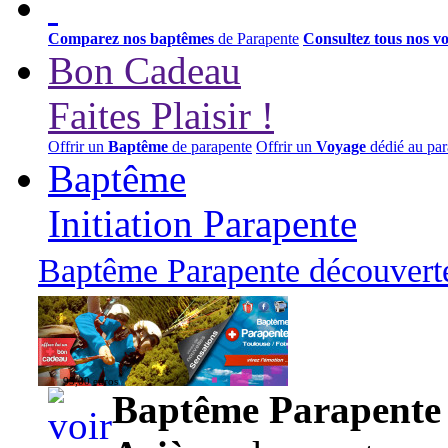
Comparez nos baptêmes
de Parapente
Consultez tous nos v
Bon Cadeau
Faites Plaisir !
Offrir un
Baptême
de parapente
Offrir un
Voyage
dédié au par
Baptême
Initiation Parapente
Baptême Parapente découverte
95,00 euros
Baptême Parapente d