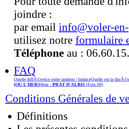
Pour toute demande d'in
joindre :
par email
info@voler-en
utilisez notre
formulaire 
Téléphone
au : 06.60.15
FAQ
Quelle diffÃ©rence entre tandem / biplace
Quelle est la durÃ©
(OU L'HERS)
Site -
PRAT D'ALBIS
(Foix 09)
Conditions Générales de v
Définitions
Les présentes conditions