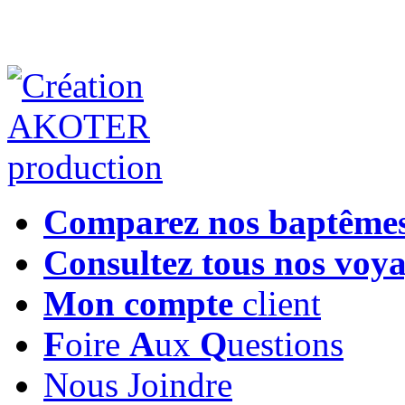
Comparez nos baptême
Consultez tous nos voy
Mon compte
client
F
oire
A
ux
Q
uestions
Nous Joindre