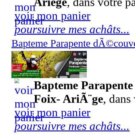
Ariège
, dans votre pa
voir mon panier
poursuivre mes achâts...
Bapteme Parapente dÃ©couver
140,00 euros
Bapteme Parapente 
Foix- AriÃ¨ge
, dans 
voir mon panier
poursuivre mes achâts...