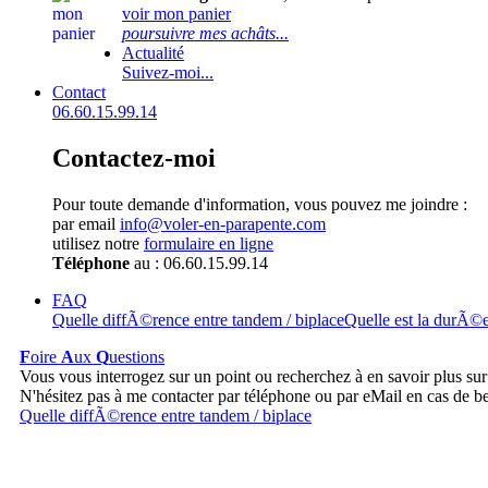
voir mon panier
poursuivre mes achâts...
Actualité
Suivez-moi...
Contact
06.60.15.99.14
Contactez-moi
Pour toute demande d'information, vous pouvez me joindre :
par email
info@voler-en-parapente.com
utilisez notre
formulaire en ligne
Téléphone
au : 06.60.15.99.14
FAQ
Quelle diffÃ©rence entre tandem / biplace
Quelle est la durÃ©
F
oire
A
ux
Q
uestions
Vous vous interrogez sur un point ou recherchez à en savoir plus sur
N'hésitez pas à me contacter par téléphone ou par eMail en cas de b
Quelle diffÃ©rence entre tandem / biplace