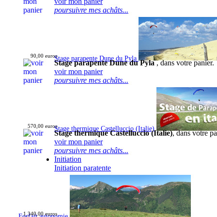
voir mon panier
poursuivre mes achâts...
90,00 euros
Stage parapente Dune du Pyla
Stage parapente Dune du Pyla
, dans votre panier.
voir mon panier
poursuivre mes achâts...
570,00 euros
Stage thermique Castelluccio (Italie)
Stage thermique Castelluccio (Italie)
, dans votre pa
voir mon panier
poursuivre mes achâts...
Initiation
Initiation paratente
1 340,00 euros
Forfait autonomie