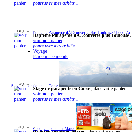
poursuivre mes achâts...
140,00 euros
Bapteme Parapente dÃ©couverte plus Toulouse / Foix- Ar
Bapteme Parapente dÃ©couverte plus Toulouse /
voir mon panier
poursuivre mes achâts...
Voyage
Parcourir le monde
570,00 euros
Stage de parapente en Corse
Stage de parapente en Corse
, dans votre panier.
voir mon panier
poursuivre mes achâts...
690,00 euros
stage parapente au Maroc
stage parapente au Maroc
, dans votre panier.