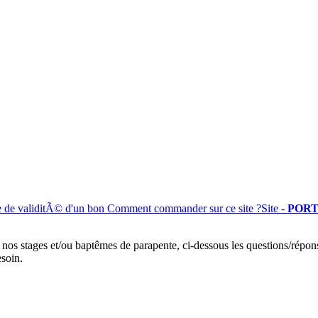
e de validitÃ© d'un bon
Comment commander sur ce site ?
Site -
PORT
 nos stages et/ou baptêmes de parapente, ci-dessous les questions/répon
esoin.