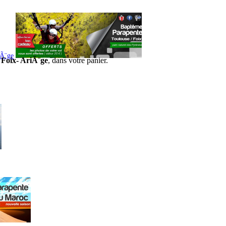
iÃ¨ge
 Foix- AriÃ¨ge
, dans votre panier.