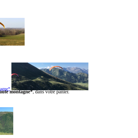
tagne*
 haute montagne*
, dans votre panier.