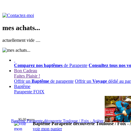
mes achats...
actuellement vide ....
Comparez nos baptêmes
de Parapente
Consultez tous nos v
Bon Cadeau
Faites Plaisir !
Offrir un
Baptême
de parapente
Offrir un
Voyage
dédié au par
Baptême
Parapente FOIX
95,00 euros
Baptême Parapente découverte Toulouse / Foix - Ariège
Baptême Parapente découverte Toulouse / Foix - 
voir mon panier