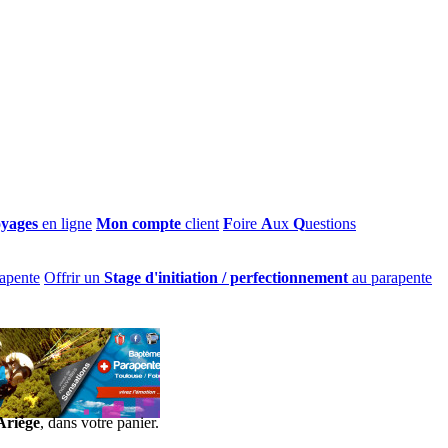
oyages
en ligne
Mon compte
client
F
oire
A
ux
Q
uestions
apente
Offrir un
Stage d'initiation / perfectionnement
au parapente
Ariège
, dans votre panier.