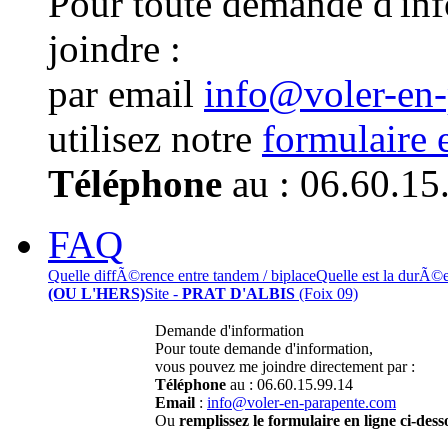
Pour toute demande d'in
joindre :
par email
info@voler-en
utilisez notre
formulaire 
Téléphone
au : 06.60.15
FAQ
Quelle diffÃ©rence entre tandem / biplace
Quelle est la durÃ©
(OU L'HERS)
Site -
PRAT D'ALBIS
(Foix 09)
Demande d'information
Pour toute demande d'information,
vous pouvez me joindre directement par :
Téléphone
au : 06.60.15.99.14
Email
:
info@voler-en-parapente.com
Ou
remplissez le formulaire en ligne ci-dess