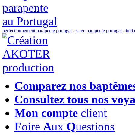
perfectionnement parapente portugal
-
stage parapente portugal
-
initi
Comparez nos baptême
Consultez tous nos voy
Mon compte
client
F
oire
A
ux
Q
uestions