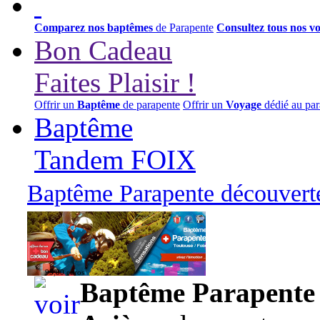
Comparez nos baptêmes
de Parapente
Consultez tous nos v
Bon Cadeau
Faites Plaisir !
Offrir un
Baptême
de parapente
Offrir un
Voyage
dédié au par
Baptême
Tandem FOIX
Baptême Parapente découverte
95,00 euros
Baptême Parapente d