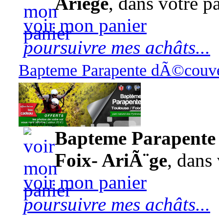
Ariège
, dans votre pa
voir mon panier
poursuivre mes achâts...
Bapteme Parapente dÃ©couver
140,00 euros
Bapteme Parapente 
Foix- AriÃ¨ge
, dans 
voir mon panier
poursuivre mes achâts...