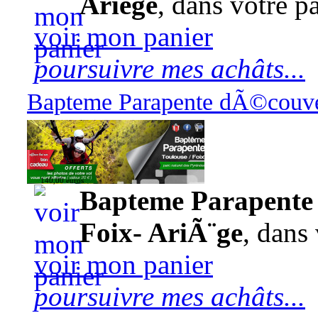
Ariège
, dans votre pa
voir mon panier
poursuivre mes achâts...
Bapteme Parapente dÃ©couver
140,00 euros
Bapteme Parapente 
Foix- AriÃ¨ge
, dans 
voir mon panier
poursuivre mes achâts...