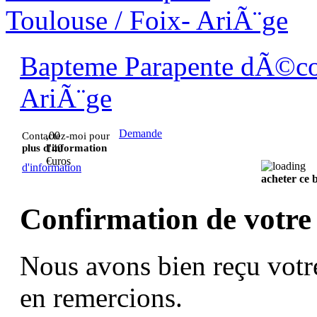
Bapteme Parapente dÃ©cou
AriÃ¨ge
Demande
,00
Contactez-moi pour
plus d'information
140
€uros
d'information
acheter ce
Confirmation de votre
Nous avons bien reçu votr
en remercions.