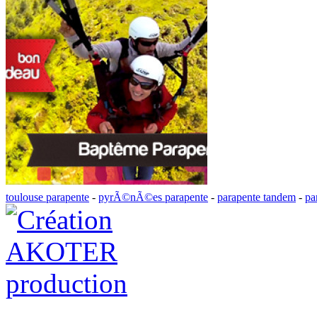
toulouse parapente
-
pyrÃ©nÃ©es parapente
-
parapente tandem
-
pa