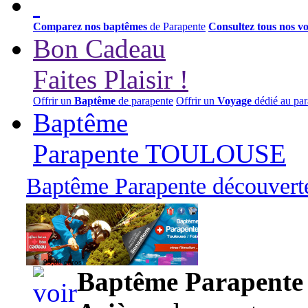
Comparez nos baptêmes
de Parapente
Consultez tous nos v
Bon Cadeau
Faites Plaisir !
Offrir un
Baptême
de parapente
Offrir un
Voyage
dédié au par
Baptême
Parapente TOULOUSE
Baptême Parapente découverte
95,00 euros
Baptême Parapente d