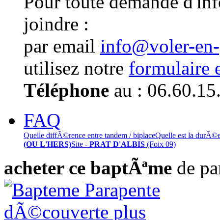
Pour toute demande d'in
joindre :
par email
info@voler-en
utilisez notre
formulaire 
Téléphone
au : 06.60.15
FAQ
Quelle diffÃ©rence entre tandem / biplace
Quelle est la durÃ©
(OU L'HERS)
Site -
PRAT D'ALBIS
(Foix 09)
acheter ce baptÃªme
de pa