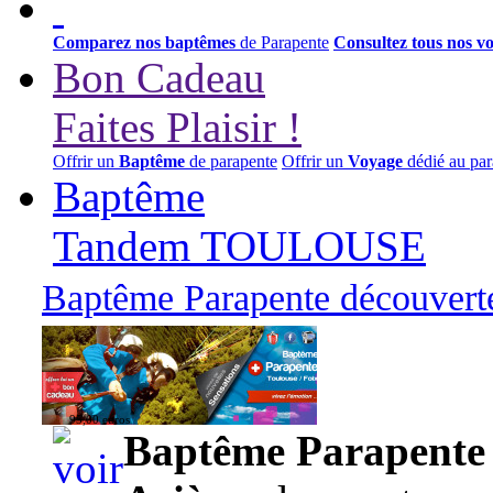
Comparez nos baptêmes
de Parapente
Consultez tous nos v
Bon Cadeau
Faites Plaisir !
Offrir un
Baptême
de parapente
Offrir un
Voyage
dédié au par
Baptême
Tandem TOULOUSE
Baptême Parapente découverte
95,00 euros
Baptême Parapente d