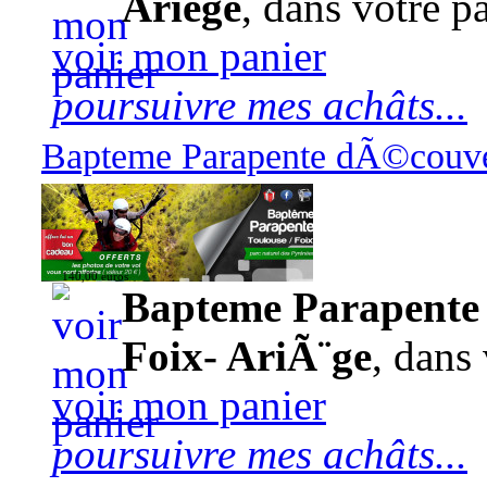
Ariège
, dans votre pa
voir mon panier
poursuivre mes achâts...
Bapteme Parapente dÃ©couver
140,00 euros
Bapteme Parapente 
Foix- AriÃ¨ge
, dans 
voir mon panier
poursuivre mes achâts...