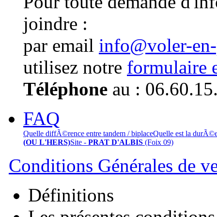
Pour toute demande d'in
joindre :
par email
info@voler-en
utilisez notre
formulaire 
Téléphone
au : 06.60.15
FAQ
Quelle diffÃ©rence entre tandem / biplace
Quelle est la durÃ©
(OU L'HERS)
Site -
PRAT D'ALBIS
(Foix 09)
Conditions Générales de v
Définitions
Les présentes conditions