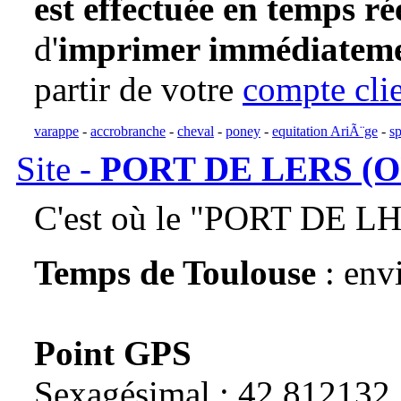
est effectuée en temps ré
d'
imprimer immédiatemen
partir de votre
compte cli
varappe
-
accrobranche
-
cheval
-
poney
-
equitation AriÃ¨ge
-
s
Site -
PORT DE LERS (O
C'est où le "PORT DE L
Temps de Toulouse
: env
Point GPS
Sexagésimal : 42.812132