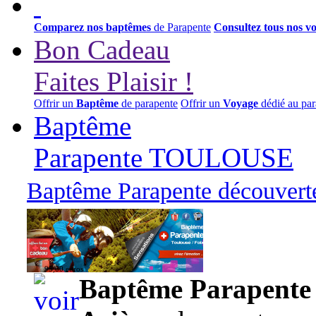
Comparez nos baptêmes
de Parapente
Consultez tous nos v
Bon Cadeau
Faites Plaisir !
Offrir un
Baptême
de parapente
Offrir un
Voyage
dédié au par
Baptême
Parapente TOULOUSE
Baptême Parapente découverte
95,00 euros
Baptême Parapente d