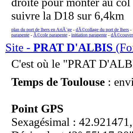
droite pour monter au col 
suivre la D18 sur 6,4km
plan du port de lhers en AriÃ¨ge
-
dÃ©collage du port de lhers
-
parapente
-
Ã©cole parapente
-
initiation parapente
-
dÃ©couvert
Site -
PRAT D'ALBIS
(Fo
C'est où le "PRAT D'ALB
Temps de Toulouse
: env
Point GPS
Sexagésimal : 42.921471