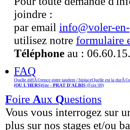
Pour toute demande d'in
joindre :
par email
info@voler-en
utilisez notre
formulaire 
Téléphone
au : 06.60.15
FAQ
Quelle diffÃ©rence entre tandem / biplace
Quelle est la durÃ©
(OU L'HERS)
Site -
PRAT D'ALBIS
(Foix 09)
F
oire
A
ux
Q
uestions
Vous vous interrogez sur u
plus sur nos stages et/ou b