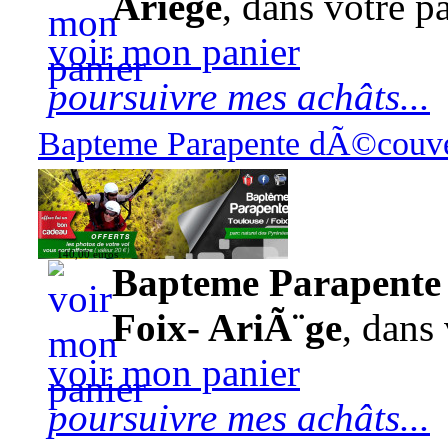
Ariège
, dans votre pa
voir mon panier
poursuivre mes achâts...
Bapteme Parapente dÃ©couver
140,00 euros
Bapteme Parapente 
Foix- AriÃ¨ge
, dans 
voir mon panier
poursuivre mes achâts...