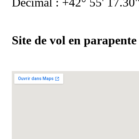
Décimal : +42° 55' 17.30"
Site de vol en parapente