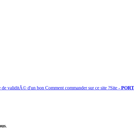
e de validitÃ© d'un bon
Comment commander sur ce site ?
Site -
PORT
ous
.