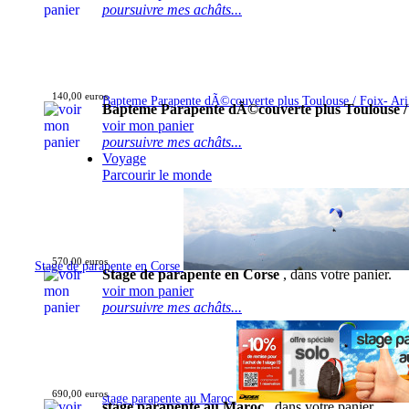
poursuivre mes achâts...
140,00 euros
Bapteme Parapente dÃ©couverte plus Toulouse / Foix- Ar
Bapteme Parapente dÃ©couverte plus Toulouse /
voir mon panier
poursuivre mes achâts...
Voyage
Parcourir le monde
570,00 euros
Stage de parapente en Corse
Stage de parapente en Corse
, dans votre panier.
voir mon panier
poursuivre mes achâts...
690,00 euros
stage parapente au Maroc
stage parapente au Maroc
, dans votre panier.