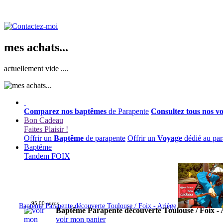
mes achats...
actuellement vide ....
Comparez nos baptêmes
de Parapente
Consultez tous nos v
Bon Cadeau
Faites Plaisir !
Offrir un
Baptême
de parapente
Offrir un
Voyage
dédié au par
Baptême
Tandem FOIX
95,00 euros
Baptême Parapente découverte Toulouse / Foix - Ariège
Baptême Parapente découverte Toulouse / Foix - 
voir mon panier