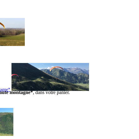
tagne*
 haute montagne*
, dans votre panier.