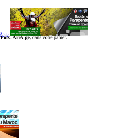
iÃ¨ge
 Foix- AriÃ¨ge
, dans votre panier.