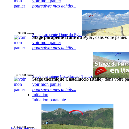
voir mon panier
poursuivre mes achâts...
90,00 euros
Stage parapente Dune du Pyla
Stage parapente Dune du Pyla
, dans votre panier.
voir mon panier
poursuivre mes achâts...
570,00 euros
Stage thermique Castelluccio (Italie)
Stage thermique Castelluccio (Italie)
, dans votre pa
voir mon panier
poursuivre mes achâts...
Initiation
Initiation paratente
1 340,00 euros
Forfait autonomie