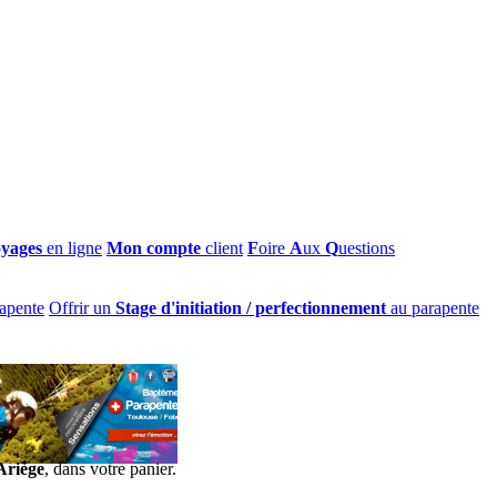
oyages
en ligne
Mon compte
client
F
oire
A
ux
Q
uestions
apente
Offrir un
Stage d'initiation / perfectionnement
au parapente
Ariège
, dans votre panier.