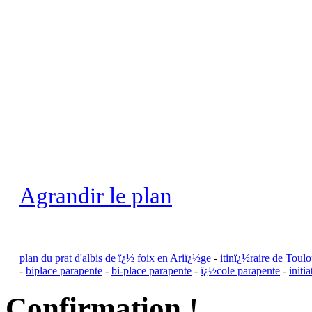
Agrandir le plan
plan du prat d'albis de ï¿½ foix en Ariï¿½ge
-
itinï¿½raire de Toulo
-
biplace parapente
-
bi-place parapente
-
ï¿½cole parapente
-
initi
Confirmation !