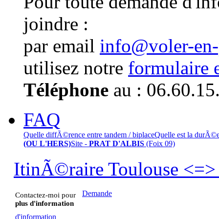
Pour toute demande d'in
joindre :
par email
info@voler-en
utilisez notre
formulaire 
Téléphone
au : 06.60.15
FAQ
Quelle diffÃ©rence entre tandem / biplace
Quelle est la durÃ©
(OU L'HERS)
Site -
PRAT D'ALBIS
(Foix 09)
ItinÃ©raire Toulouse <=> 
Demande
Contactez-moi pour
plus d'information
d'information