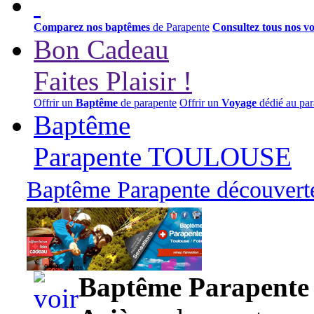
Comparez nos baptêmes
de Parapente
Consultez tous nos v
Bon Cadeau
Faites Plaisir !
Offrir un
Baptême
de parapente
Offrir un
Voyage
dédié au par
Baptême
Parapente TOULOUSE
Baptême Parapente découverte
95,00 euros
Baptême Parapente d