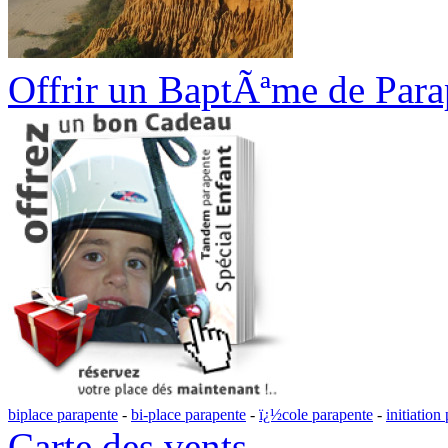
Offrir un BaptÃªme de Para
biplace parapente
-
bi-place parapente
-
ï¿½cole parapente
-
initiation
Carte des vents