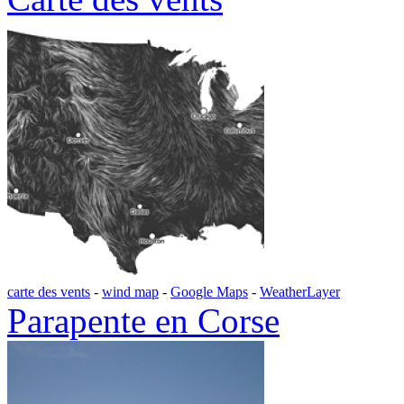
carte des vents
-
wind map
-
Google Maps
-
WeatherLayer
Parapente en Corse