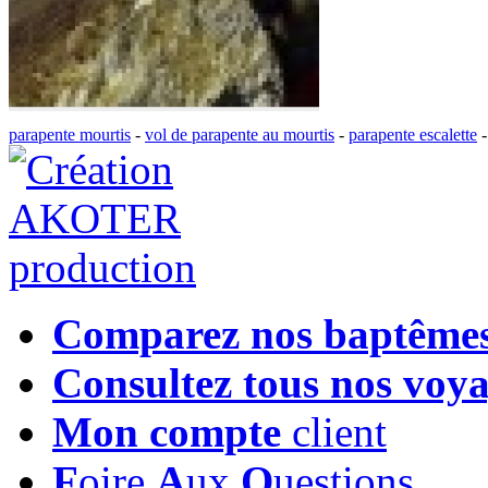
parapente mourtis
-
vol de parapente au mourtis
-
parapente escalette
Comparez nos baptême
Consultez tous nos voy
Mon compte
client
F
oire
A
ux
Q
uestions