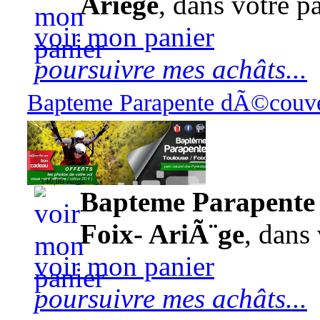
Ariège
, dans votre pa
voir mon panier
poursuivre mes achâts...
Bapteme Parapente dÃ©couver
140,00 euros
Bapteme Parapente 
Foix- AriÃ¨ge
, dans 
voir mon panier
poursuivre mes achâts...