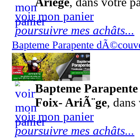
Ariège
, dans votre pa
voir mon panier
poursuivre mes achâts...
Bapteme Parapente dÃ©couver
140,00 euros
Bapteme Parapente 
Foix- AriÃ¨ge
, dans 
voir mon panier
poursuivre mes achâts...