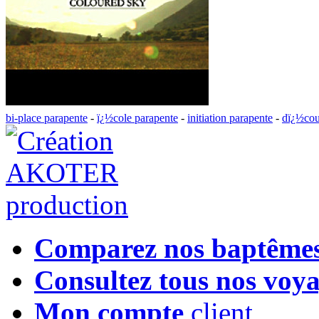
bi-place parapente
-
ï¿½cole parapente
-
initiation parapente
-
dï¿½cou
Comparez nos baptême
Consultez tous nos voy
Mon compte
client