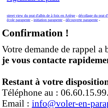
street view du prat d'albis de à foix en Ariège
-
décollage du prat d'
école parapente
-
initiation parapente
-
découverte parapente
-
Confirmation !
Votre demande de rappel a 
je vous contacte rapidemen
Restant à votre disposition
Téléphone au : 06.60.15.99
Email :
info@voler-en-para