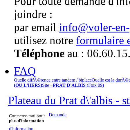
Pour toute demande d'in
joindre :
par email
info@voler-en
utilisez notre
formulaire 
Téléphone
au : 06.60.15
FAQ
Quelle diffÃ©rence entre tandem / biplace
Quelle est la durÃ©
(OU L'HERS)
Site -
PRAT D'ALBIS
(Foix 09)
Plateau du Prat d\'albis - s
Demande
Contactez-moi pour
plus d'information
d'information