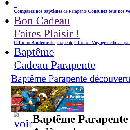
Comparez nos baptêmes
de Parapente
Consultez tous nos v
Bon Cadeau
Faites Plaisir !
Offrir un
Baptême
de parapente
Offrir un
Voyage
dédié au par
Baptême
Cadeau Parapente
Baptême Parapente découverte
95,00 euros
Baptême Parapente d