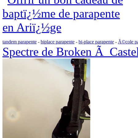
tandem parapente
-
biplace parapente
-
bi-place parapente
-
Ã©cole pa
Spectre de Broken Ã Castel