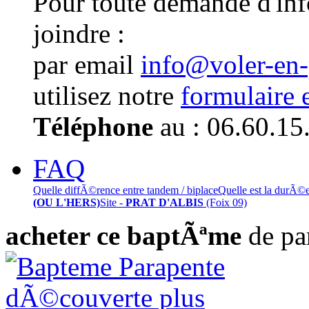
Pour toute demande d'in
joindre :
par email
info@voler-en
utilisez notre
formulaire 
Téléphone
au : 06.60.15
FAQ
Quelle diffÃ©rence entre tandem / biplace
Quelle est la durÃ©
(OU L'HERS)
Site -
PRAT D'ALBIS
(Foix 09)
acheter ce baptÃªme
de pa