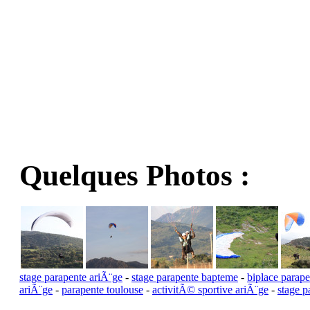
Quelques Photos :
stage parapente ariÃ¨ge
-
stage parapente bapteme
-
biplace parape
ariÃ¨ge
-
parapente toulouse
-
activitÃ© sportive ariÃ¨ge
-
stage 