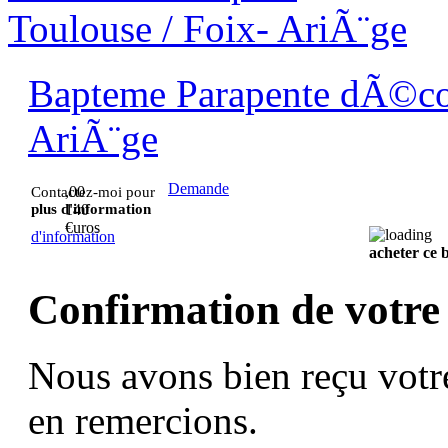
Bapteme Parapente dÃ©cou
AriÃ¨ge
Demande
,00
Contactez-moi pour
plus d'information
140
€uros
d'information
acheter ce
Confirmation de votre
Nous avons bien reçu votr
en remercions.