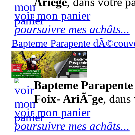
Ariège
, dans votre pa
voir mon panier
poursuivre mes achâts...
Bapteme Parapente dÃ©couver
140,00 euros
Bapteme Parapente 
Foix- AriÃ¨ge
, dans 
voir mon panier
poursuivre mes achâts...