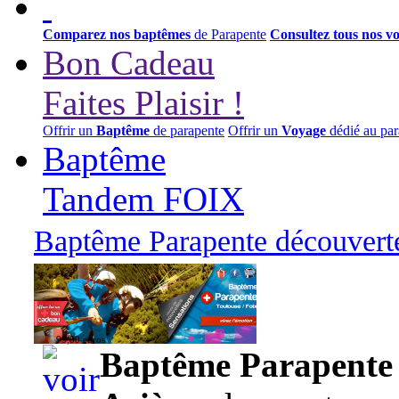
Comparez nos baptêmes
de Parapente
Consultez tous nos v
Bon Cadeau
Faites Plaisir !
Offrir un
Baptême
de parapente
Offrir un
Voyage
dédié au par
Baptême
Tandem FOIX
Baptême Parapente découverte
95,00 euros
Baptême Parapente d