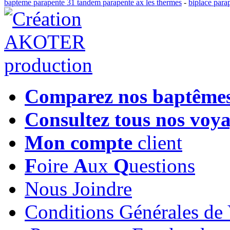
bapteme parapente 31 tandem parapente ax les thermes
-
biplace para
Comparez nos baptême
Consultez tous nos voy
Mon compte
client
F
oire
A
ux
Q
uestions
Nous Joindre
Conditions Générales de