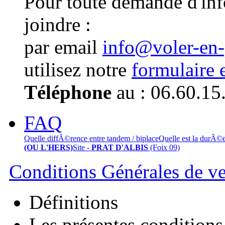
Pour toute demande d'in
joindre :
par email
info@voler-en
utilisez notre
formulaire 
Téléphone
au : 06.60.15
FAQ
Quelle diffÃ©rence entre tandem / biplace
Quelle est la durÃ©
(OU L'HERS)
Site -
PRAT D'ALBIS
(Foix 09)
Conditions Générales de v
Définitions
Les présentes conditions