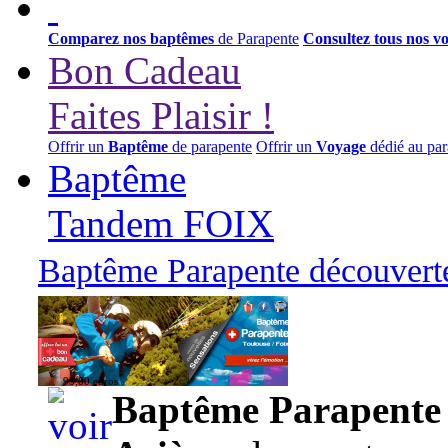
Comparez nos baptêmes
de Parapente
Consultez tous nos v
Bon Cadeau
Faites Plaisir !
Offrir un
Baptême
de parapente
Offrir un
Voyage
dédié au par
Baptême
Tandem FOIX
Baptême Parapente découverte
95,00 euros
Baptême Parapente d