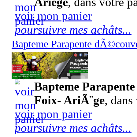
Ariège
, dans votre pa
voir mon panier
poursuivre mes achâts...
Bapteme Parapente dÃ©couver
140,00 euros
Bapteme Parapente 
Foix- AriÃ¨ge
, dans 
voir mon panier
poursuivre mes achâts...