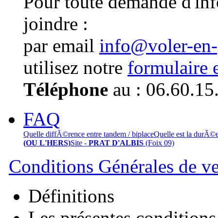
Pour toute demande d'in
joindre :
par email
info@voler-en
utilisez notre
formulaire 
Téléphone
au : 06.60.15
FAQ
Quelle diffÃ©rence entre tandem / biplace
Quelle est la durÃ©
(OU L'HERS)
Site -
PRAT D'ALBIS
(Foix 09)
Conditions Générales de v
Définitions
Les présentes conditions