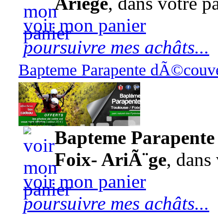
Ariège
, dans votre pa
voir mon panier
poursuivre mes achâts...
Bapteme Parapente dÃ©couver
140,00 euros
Bapteme Parapente 
Foix- AriÃ¨ge
, dans 
voir mon panier
poursuivre mes achâts...