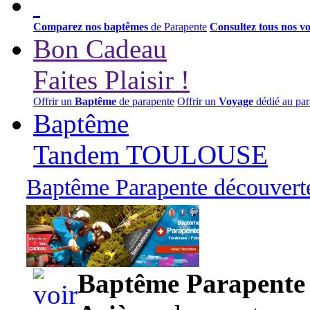
Comparez nos baptêmes
de Parapente
Consultez tous nos v
Bon Cadeau
Faites Plaisir !
Offrir un
Baptême
de parapente
Offrir un
Voyage
dédié au par
Baptême
Tandem TOULOUSE
Baptême Parapente découverte
95,00 euros
Baptême Parapente d