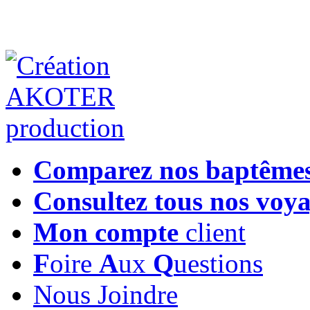
Comparez nos baptême
Consultez tous nos voy
Mon compte
client
F
oire
A
ux
Q
uestions
Nous Joindre