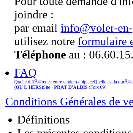
Pour toute demande d'in
joindre :
par email
info@voler-en
utilisez notre
formulaire 
Téléphone
au : 06.60.15
FAQ
Quelle diffÃ©rence entre tandem / biplace
Quelle est la durÃ©
(OU L'HERS)
Site -
PRAT D'ALBIS
(Foix 09)
Conditions Générales de v
Définitions
Les présentes conditions