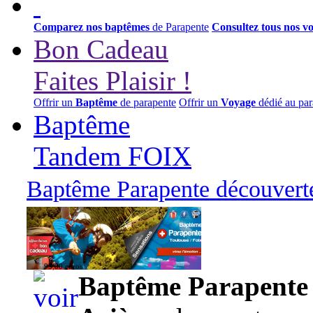
Comparez nos baptêmes
de Parapente
Consultez tous nos v
Bon Cadeau
Faites Plaisir !
Offrir un
Baptême
de parapente
Offrir un
Voyage
dédié au par
Baptême
Tandem FOIX
Baptême Parapente découverte
95,00 euros
Baptême Parapente d