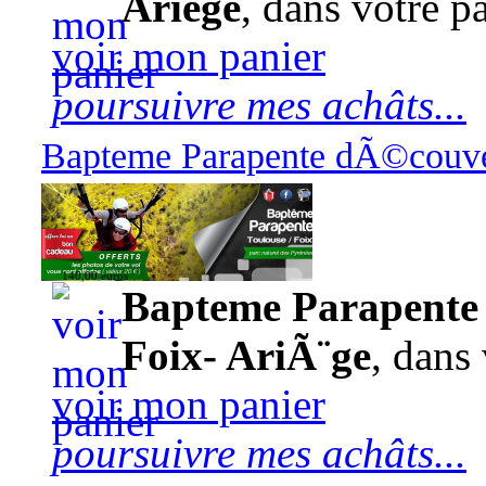
Ariège
, dans votre pa
voir mon panier
poursuivre mes achâts...
Bapteme Parapente dÃ©couver
140,00 euros
Bapteme Parapente 
Foix- AriÃ¨ge
, dans 
voir mon panier
poursuivre mes achâts...