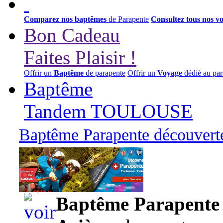
Comparez nos baptêmes
de Parapente
Consultez tous nos v
Bon Cadeau
Faites Plaisir !
Offrir un
Baptême
de parapente
Offrir un
Voyage
dédié au par
Baptême
Tandem TOULOUSE
Baptême Parapente découverte
95,00 euros
Baptême Parapente d