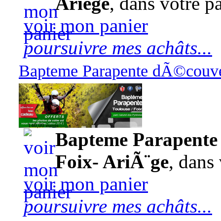
Ariège
, dans votre pa
voir mon panier
poursuivre mes achâts...
Bapteme Parapente dÃ©couver
140,00 euros
Bapteme Parapente 
Foix- AriÃ¨ge
, dans 
voir mon panier
poursuivre mes achâts...