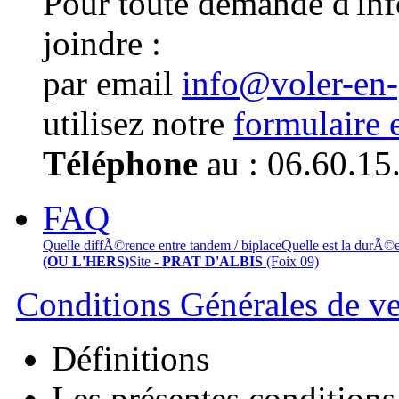
Pour toute demande d'in
joindre :
par email
info@voler-en
utilisez notre
formulaire 
Téléphone
au : 06.60.15
FAQ
Quelle diffÃ©rence entre tandem / biplace
Quelle est la durÃ©
(OU L'HERS)
Site -
PRAT D'ALBIS
(Foix 09)
Conditions Générales de v
Définitions
Les présentes conditions