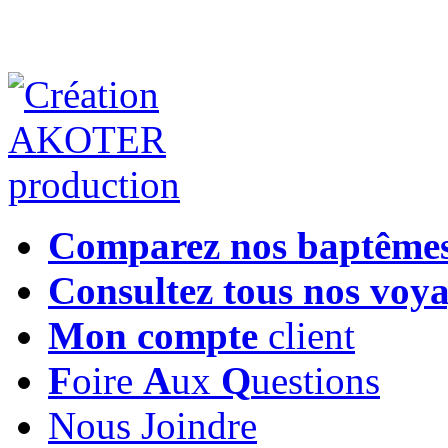
Comparez nos baptême
Consultez tous nos voy
Mon compte
client
F
oire
A
ux
Q
uestions
Nous Joindre