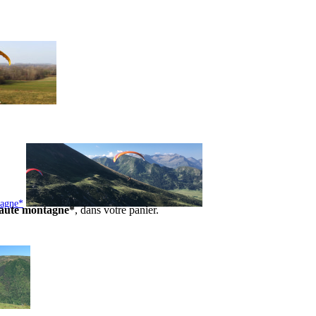
tagne*
 haute montagne*
, dans votre panier.