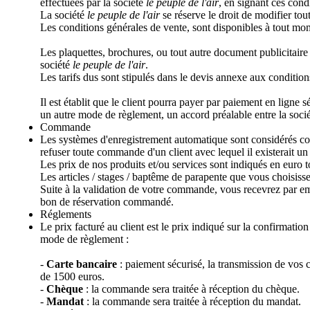
effectuées par la société
le peuple de l'air
, en signant ces con
La société
le peuple de l'air
se réserve le droit de modifier tou
Les conditions générales de vente, sont disponibles à tout mom
Les plaquettes, brochures, ou tout autre document publicitaire 
société
le peuple de l'air
.
Les tarifs dus sont stipulés dans le devis annexe aux conditions
Il est établit que le client pourra payer par paiement en ligne
un autre mode de règlement, un accord préalable entre la soci
Commande
Les systèmes d'enregistrement automatique sont considérés co
refuser toute commande d'un client avec lequel il existerait un
Les prix de nos produits et/ou services sont indiqués en euro 
Les articles / stages / baptême de parapente que vous choisiss
Suite à la validation de votre commande, vous recevrez par em
bon de réservation commandé.
Réglements
Le prix facturé au client est le prix indiqué sur la confirmat
mode de règlement :
-
Carte bancaire
: paiement sécurisé, la transmission de vos
de 1500 euros.
-
Chèque
: la commande sera traitée à réception du chèque.
-
Mandat
: la commande sera traitée à réception du mandat.