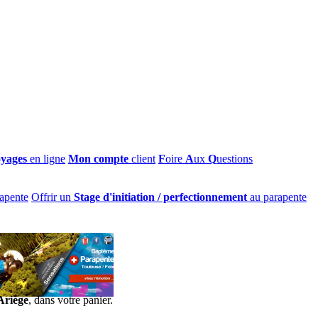
oyages
en ligne
Mon compte
client
F
oire
A
ux
Q
uestions
apente
Offrir un
Stage d'initiation / perfectionnement
au parapente
Ariège
, dans votre panier.