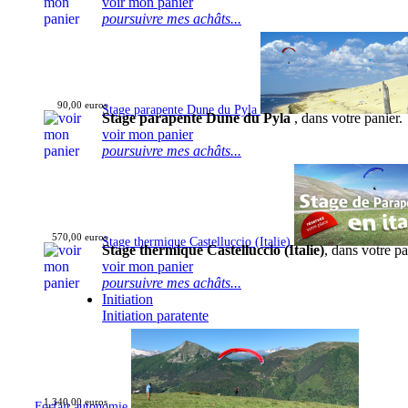
voir mon panier
poursuivre mes achâts...
90,00 euros
Stage parapente Dune du Pyla
Stage parapente Dune du Pyla
, dans votre panier.
voir mon panier
poursuivre mes achâts...
570,00 euros
Stage thermique Castelluccio (Italie)
Stage thermique Castelluccio (Italie)
, dans votre pa
voir mon panier
poursuivre mes achâts...
Initiation
Initiation paratente
1 340,00 euros
Forfait autonomie