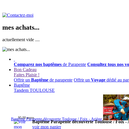
mes achats...
actuellement vide ....
Comparez nos baptêmes
de Parapente
Consultez tous nos v
Bon Cadeau
Faites Plaisir !
Offrir un
Baptême
de parapente
Offrir un
Voyage
dédié au par
Baptême
Tandem TOULOUSE
95,00 euros
Baptême Parapente découverte Toulouse / Foix - Ariège
Baptême Parapente découverte Toulouse / Foix - 
voir mon panier