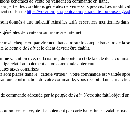
ditions générales de vente ou validant sa commande en ligne.
t ou partie des conditions générales de vente sans préavis. Les modificati
ent sur le site
https://voler-en-parapente.com/parapente-toulouse-cgv.
sont donnés à titre indicatif. Ainsi les tarifs et services mentionnés da
 générales de vente ou sur notre site internet.
 sécurisé, chèque ou par virement bancaire sur le compte bancaire de la s
été
le peuple de l'air
et le client devrait être établit.
mme valant preuve, de la nature, du contenu et de la date de la comma
 litige relatif au paiement d'une commande antérieure.
toutes taxes comprises.
ez sont placés dans le "caddie virtuel". Votre commande est validée apr
ail une confirmation de votre commande, vous récapitullant la marche à 
ion de commande adressée par
le peuple de l'air
. Notre site fait l'objet d
 coordonnées est crypte. Le paiement par carte bancaire est valable ave