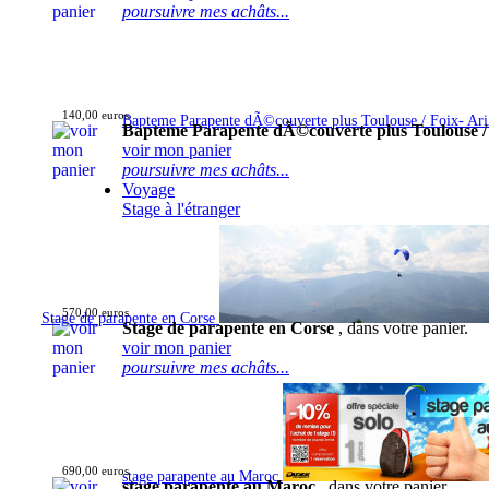
poursuivre mes achâts...
140,00 euros
Bapteme Parapente dÃ©couverte plus Toulouse / Foix- Ar
Bapteme Parapente dÃ©couverte plus Toulouse /
voir mon panier
poursuivre mes achâts...
Voyage
Stage à l'étranger
570,00 euros
Stage de parapente en Corse
Stage de parapente en Corse
, dans votre panier.
voir mon panier
poursuivre mes achâts...
690,00 euros
stage parapente au Maroc
stage parapente au Maroc
, dans votre panier.