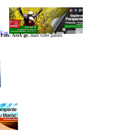
iÃ¨ge
 Foix- AriÃ¨ge
, dans votre panier.