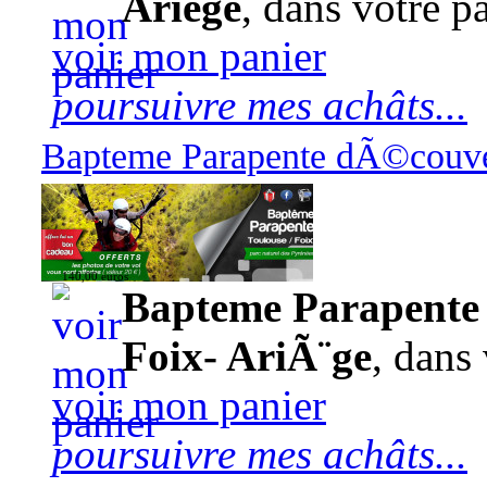
Ariège
, dans votre pa
voir mon panier
poursuivre mes achâts...
Bapteme Parapente dÃ©couver
140,00 euros
Bapteme Parapente 
Foix- AriÃ¨ge
, dans 
voir mon panier
poursuivre mes achâts...