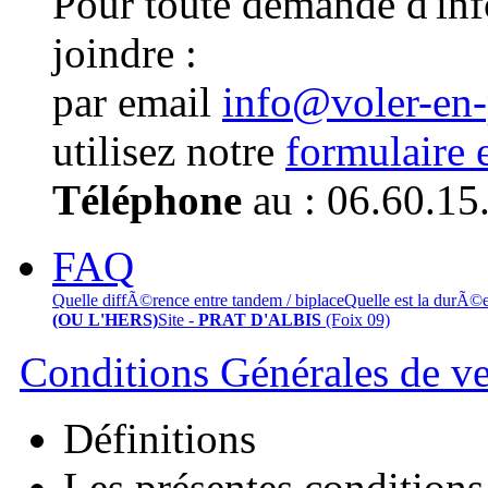
Pour toute demande d'in
joindre :
par email
info@voler-en
utilisez notre
formulaire 
Téléphone
au : 06.60.15
FAQ
Quelle diffÃ©rence entre tandem / biplace
Quelle est la durÃ©
(OU L'HERS)
Site -
PRAT D'ALBIS
(Foix 09)
Conditions Générales de v
Définitions
Les présentes conditions