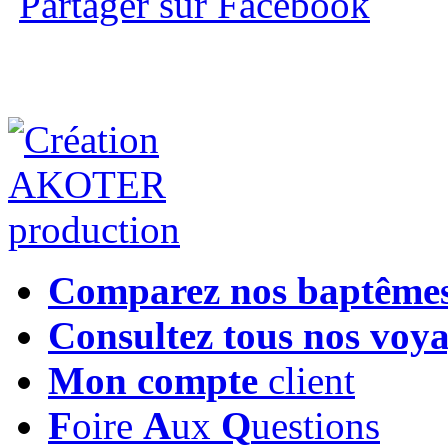
Partager sur Facebook
Comparez nos baptême
Consultez tous nos voy
Mon compte
client
F
oire
A
ux
Q
uestions