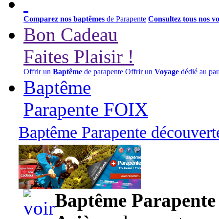
Comparez nos baptêmes
de Parapente
Consultez tous nos v
Bon Cadeau
Faites Plaisir !
Offrir un
Baptême
de parapente
Offrir un
Voyage
dédié au par
Baptême
Parapente FOIX
Baptême Parapente découverte
95,00 euros
Baptême Parapente d