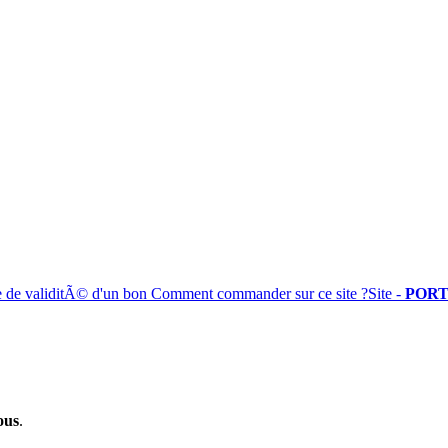
e de validitÃ© d'un bon
Comment commander sur ce site ?
Site -
PORT
ous
.