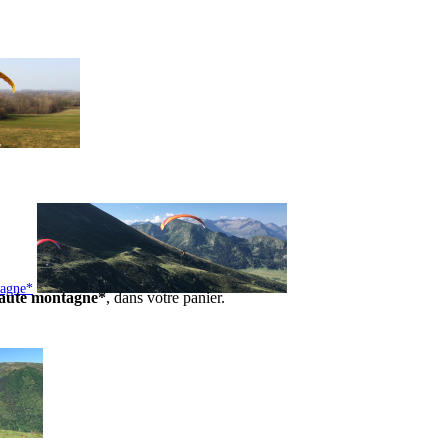
tagne*
 haute montagne*
, dans votre panier.