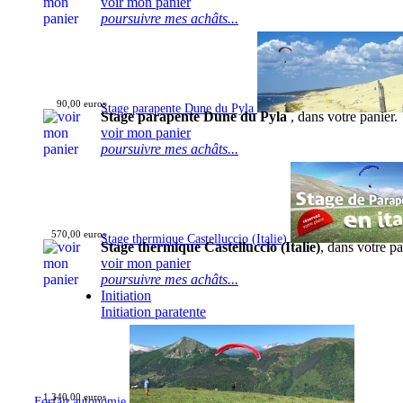
voir mon panier
poursuivre mes achâts...
90,00 euros
Stage parapente Dune du Pyla
Stage parapente Dune du Pyla
, dans votre panier.
voir mon panier
poursuivre mes achâts...
570,00 euros
Stage thermique Castelluccio (Italie)
Stage thermique Castelluccio (Italie)
, dans votre pa
voir mon panier
poursuivre mes achâts...
Initiation
Initiation paratente
1 340,00 euros
Forfait autonomie