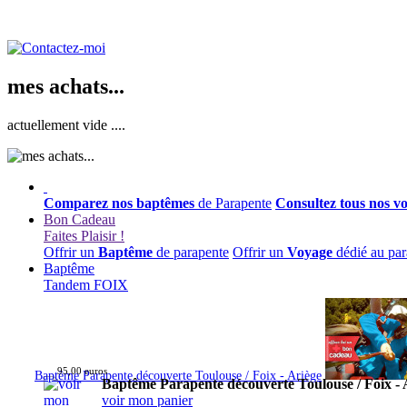
mes achats...
actuellement vide ....
Comparez nos baptêmes
de Parapente
Consultez tous nos v
Bon Cadeau
Faites Plaisir !
Offrir un
Baptême
de parapente
Offrir un
Voyage
dédié au par
Baptême
Tandem FOIX
95,00 euros
Baptême Parapente découverte Toulouse / Foix - Ariège
Baptême Parapente découverte Toulouse / Foix - 
voir mon panier