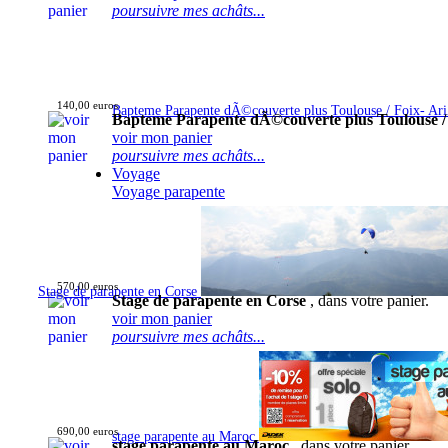
poursuivre mes achâts...
140,00 euros
Bapteme Parapente dÃ©couverte plus Toulouse / Foix- Ar
Bapteme Parapente dÃ©couverte plus Toulouse /
voir mon panier
poursuivre mes achâts...
Voyage
Voyage parapente
570,00 euros
Stage de parapente en Corse
Stage de parapente en Corse
, dans votre panier.
voir mon panier
poursuivre mes achâts...
690,00 euros
stage parapente au Maroc
stage parapente au Maroc
, dans votre panier.