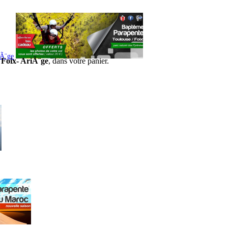
iÃ¨ge
 Foix- AriÃ¨ge
, dans votre panier.