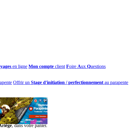
oyages
en ligne
Mon compte
client
F
oire
A
ux
Q
uestions
apente
Offrir un
Stage d'initiation / perfectionnement
au parapente
Ariège
, dans votre panier.