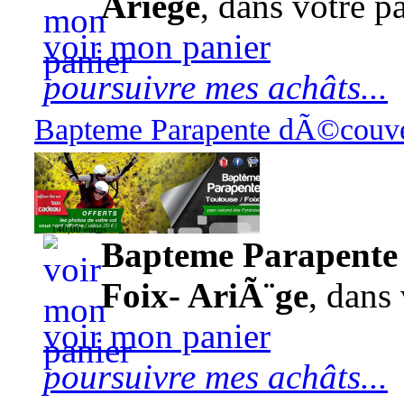
Ariège
, dans votre pa
voir mon panier
poursuivre mes achâts...
Bapteme Parapente dÃ©couver
140,00 euros
Bapteme Parapente 
Foix- AriÃ¨ge
, dans 
voir mon panier
poursuivre mes achâts...