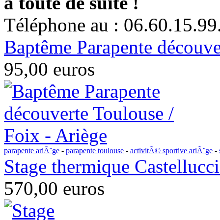
à toute de suite !
Téléphone au : 06.60.15.99
Baptême Parapente découver
95,00 euros
parapente ariÃ¨ge
-
parapente toulouse
-
activitÃ© sportive ariÃ¨ge
-
Stage thermique Castelluccio
570,00 euros