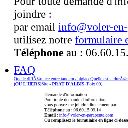
Pour toute demande d'in
joindre :
par email
info@voler-en
utilisez notre
formulaire 
Téléphone
au : 06.60.15
FAQ
Quelle diffÃ©rence entre tandem / biplace
Quelle est la durÃ©
(OU L'HERS)
Site -
PRAT D'ALBIS
(Foix 09)
Demande d'information
Pour toute demande d'information,
vous pouvez me joindre directement par :
Téléphone
au : 06.60.15.99.14
Email
:
info@voler-en-parapente.com
Ou
remplissez le formulaire en ligne ci-dess