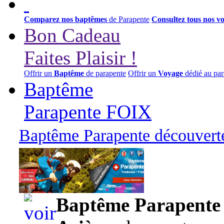
Comparez nos baptêmes
de Parapente
Consultez tous nos v
Bon Cadeau
Faites Plaisir !
Offrir un
Baptême
de parapente
Offrir un
Voyage
dédié au par
Baptême
Parapente FOIX
Baptême Parapente découverte
95,00 euros
Baptême Parapente d