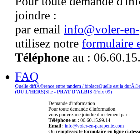
Pour toute demande d'in
joindre :
par email
info@voler-en
utilisez notre
formulaire 
Téléphone
au : 06.60.15
FAQ
Quelle diffÃ©rence entre tandem / biplace
Quelle est la durÃ©
(OU L'HERS)
Site -
PRAT D'ALBIS
(Foix 09)
Demande d'information
Pour toute demande d'information,
vous pouvez me joindre directement par :
Téléphone
au : 06.60.15.99.14
Email
:
info@voler-en-parapente.com
Ou
remplissez le formulaire en ligne ci-dess