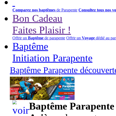
Comparez nos baptêmes
de Parapente
Consultez tous nos v
Bon Cadeau
Faites Plaisir !
Offrir un
Baptême
de parapente
Offrir un
Voyage
dédié au par
Baptême
Initiation Parapente
Baptême Parapente découverte
95,00 euros
Baptême Parapente d