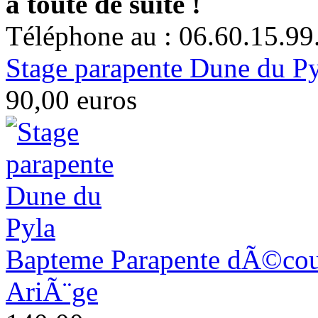
à toute de suite !
Téléphone au : 06.60.15.99
Stage parapente Dune du P
90,00 euros
Bapteme Parapente dÃ©couv
AriÃ¨ge