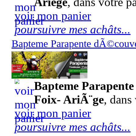
Ariège
, dans votre pa
voir mon panier
poursuivre mes achâts...
Bapteme Parapente dÃ©couver
140,00 euros
Bapteme Parapente 
Foix- AriÃ¨ge
, dans 
voir mon panier
poursuivre mes achâts...