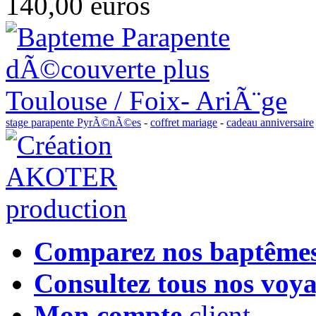
140,00 euros
stage parapente PyrÃ©nÃ©es
-
coffret mariage
-
cadeau anniversaire
Comparez nos baptême
Consultez tous nos voy
Mon compte
client