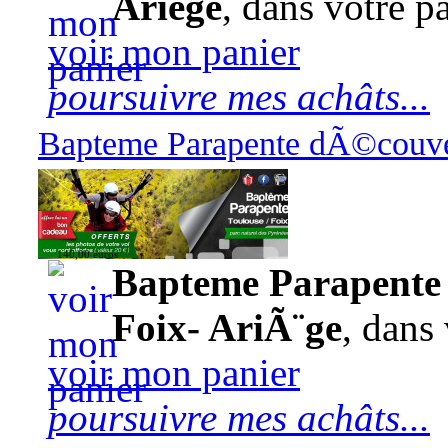
Ariège
, dans votre pa
voir mon panier
poursuivre mes achâts...
Bapteme Parapente dÃ©couver
140,00 euros
Bapteme Parapente 
Foix- AriÃ¨ge
, dans 
voir mon panier
poursuivre mes achâts...