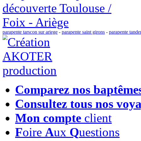
parapente tarscon sur ariege
-
parapente saint girons
-
parapente tande
Comparez nos baptême
Consultez tous nos voy
Mon compte
client
F
oire
A
ux
Q
uestions