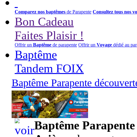
Comparez nos baptêmes
de Parapente
Consultez tous nos v
Bon Cadeau
Faites Plaisir !
Offrir un
Baptême
de parapente
Offrir un
Voyage
dédié au par
Baptême
Tandem FOIX
Baptême Parapente découverte
95,00 euros
Baptême Parapente d