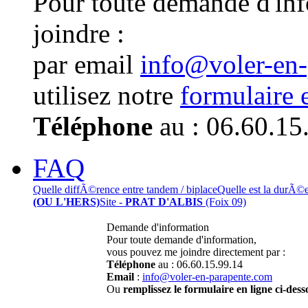
Pour toute demande d'in
joindre :
par email
info@voler-en
utilisez notre
formulaire 
Téléphone
au : 06.60.15
FAQ
Quelle diffÃ©rence entre tandem / biplace
Quelle est la durÃ©
(OU L'HERS)
Site -
PRAT D'ALBIS
(Foix 09)
Demande d'information
Pour toute demande d'information,
vous pouvez me joindre directement par :
Téléphone
au : 06.60.15.99.14
Email
:
info@voler-en-parapente.com
Ou
remplissez le formulaire en ligne ci-dess