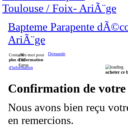
Bapteme Parapente dÃ©cou
AriÃ¨ge
Demande
,00
Contactez-moi pour
plus d'information
140
€uros
d'information
acheter ce
Confirmation de votre
Nous avons bien reçu votr
en remercions.