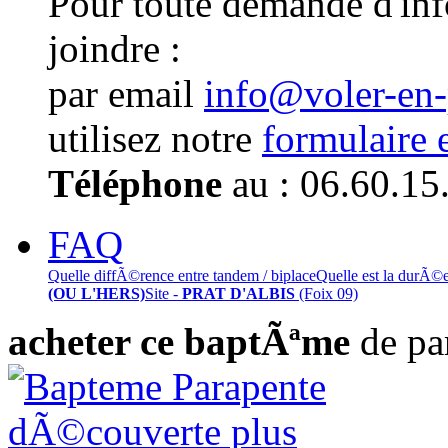
Pour toute demande d'in
joindre :
par email
info@voler-en
utilisez notre
formulaire 
Téléphone
au : 06.60.15
FAQ
Quelle diffÃ©rence entre tandem / biplace
Quelle est la durÃ©
(OU L'HERS)
Site -
PRAT D'ALBIS
(Foix 09)
acheter ce baptÃªme
de pa