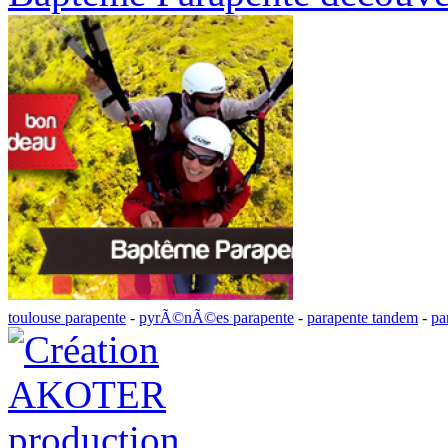
toulouse parapente
-
pyrÃ©nÃ©es parapente
-
parapente tandem
-
pa