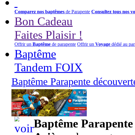
Comparez nos baptêmes
de Parapente
Consultez tous nos v
Bon Cadeau
Faites Plaisir !
Offrir un
Baptême
de parapente
Offrir un
Voyage
dédié au par
Baptême
Tandem FOIX
Baptême Parapente découverte
95,00 euros
Baptême Parapente d