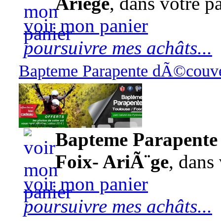
Ariège
, dans votre pa
voir mon panier
poursuivre mes achâts...
Bapteme Parapente dÃ©couver
140,00 euros
Bapteme Parapente 
Foix- AriÃ¨ge
, dans 
voir mon panier
poursuivre mes achâts...