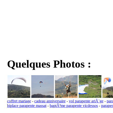
Quelques Photos :
coffret mariage
-
cadeau anniversaire
-
vol parapente ariÃ¨ge
-
par
biplace parapente massat
-
baptÃªme parapente vicdessos
-
parapen