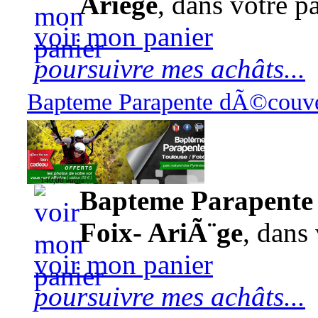
Ariège
, dans votre pa
voir mon panier
poursuivre mes achâts...
Bapteme Parapente dÃ©couver
140,00 euros
Bapteme Parapente 
Foix- AriÃ¨ge
, dans 
voir mon panier
poursuivre mes achâts...