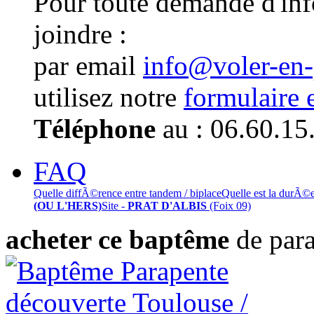
Pour toute demande d'in
joindre :
par email
info@voler-en
utilisez notre
formulaire 
Téléphone
au : 06.60.15
FAQ
Quelle diffÃ©rence entre tandem / biplace
Quelle est la durÃ©
(OU L'HERS)
Site -
PRAT D'ALBIS
(Foix 09)
acheter ce baptême
de par