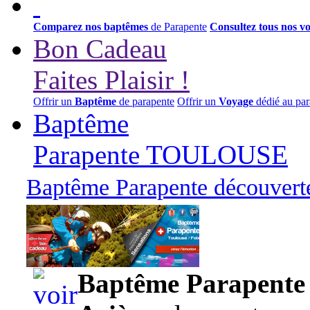
Comparez nos baptêmes
de Parapente
Consultez tous nos v
Bon Cadeau
Faites Plaisir !
Offrir un
Baptême
de parapente
Offrir un
Voyage
dédié au par
Baptême
Parapente TOULOUSE
Baptême Parapente découverte
95,00 euros
Baptême Parapente d