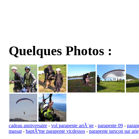
Quelques Photos :
cadeau anniversaire
-
vol parapente ariÃ¨ge
-
parapente 09
-
parap
massat
-
baptÃªme parapente vicdessos
-
parapente tarscon sur ari