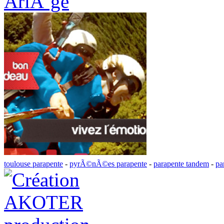
AriÃ¨ge
toulouse parapente
-
pyrÃ©nÃ©es parapente
-
parapente tandem
-
pa