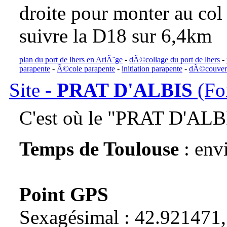
droite pour monter au col 
suivre la D18 sur 6,4km
plan du port de lhers en AriÃ¨ge
-
dÃ©collage du port de lhers
-
parapente
-
Ã©cole parapente
-
initiation parapente
-
dÃ©couvert
Site -
PRAT D'ALBIS
(Fo
C'est où le "PRAT D'ALB
Temps de Toulouse
: env
Point GPS
Sexagésimal : 42.921471