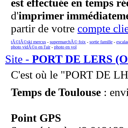
est effectuée en temps ré
d'
imprimer immédiatemen
partir de votre
compte cli
tÃ©lÃ©ski mercus
-
supermarchÃ© foix
-
sortie famille
-
escala
photo vidÃ©o en l'air
-
photo en vol
Site -
PORT DE LERS (O
C'est où le "PORT DE L
Temps de Toulouse
: env
Point GPS