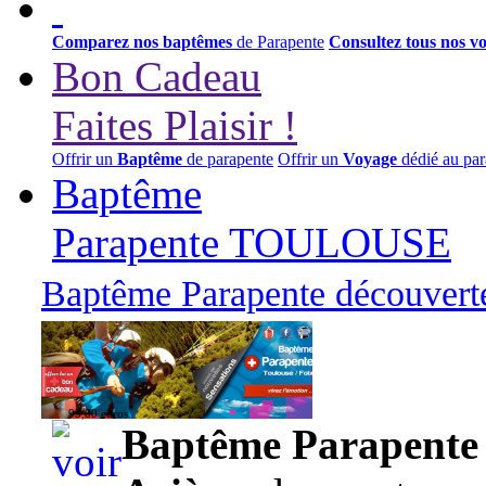
Comparez nos baptêmes
de Parapente
Consultez tous nos v
Bon Cadeau
Faites Plaisir !
Offrir un
Baptême
de parapente
Offrir un
Voyage
dédié au par
Baptême
Parapente TOULOUSE
Baptême Parapente découverte
95,00 euros
Baptême Parapente d