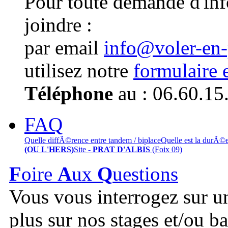
Pour toute demande d'in
joindre :
par email
info@voler-en
utilisez notre
formulaire 
Téléphone
au : 06.60.15
FAQ
Quelle diffÃ©rence entre tandem / biplace
Quelle est la durÃ©
(OU L'HERS)
Site -
PRAT D'ALBIS
(Foix 09)
F
oire
A
ux
Q
uestions
Vous vous interrogez sur u
plus sur nos stages et/ou b