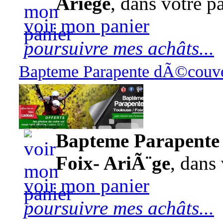
Ariège
, dans votre pa
voir mon panier
poursuivre mes achâts...
Bapteme Parapente dÃ©couver
140,00 euros
Bapteme Parapente 
Foix- AriÃ¨ge
, dans 
voir mon panier
poursuivre mes achâts...