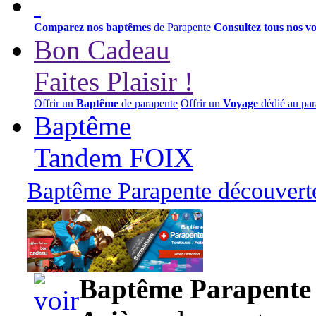
Comparez nos baptêmes
de Parapente
Consultez tous nos v
Bon Cadeau
Faites Plaisir !
Offrir un
Baptême
de parapente
Offrir un
Voyage
dédié au par
Baptême
Tandem FOIX
Baptême Parapente découverte
95,00 euros
Baptême Parapente d