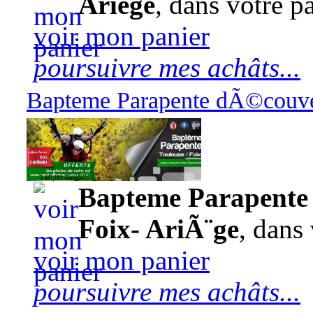
Ariège
, dans votre pa
voir mon panier
poursuivre mes achâts...
Bapteme Parapente dÃ©couver
140,00 euros
Bapteme Parapente 
Foix- AriÃ¨ge
, dans 
voir mon panier
poursuivre mes achâts...