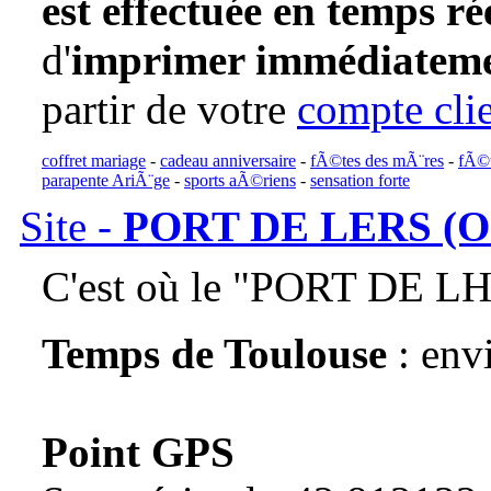
est effectuée en temps ré
d'
imprimer immédiatemen
partir de votre
compte cli
coffret mariage
-
cadeau anniversaire
-
fÃ©tes des mÃ¨res
-
fÃ©t
parapente AriÃ¨ge
-
sports aÃ©riens
-
sensation forte
Site -
PORT DE LERS (O
C'est où le "PORT DE L
Temps de Toulouse
: env
Point GPS