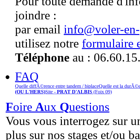
Pour toute demande d'in
joindre :
par email
info@voler-en
utilisez notre
formulaire 
Téléphone
au : 06.60.15
FAQ
Quelle diffÃ©rence entre tandem / biplace
Quelle est la durÃ©
(OU L'HERS)
Site -
PRAT D'ALBIS
(Foix 09)
F
oire
A
ux
Q
uestions
Vous vous interrogez sur u
plus sur nos stages et/ou b