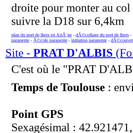
droite pour monter au col 
suivre la D18 sur 6,4km
plan du port de lhers en AriÃ¨ge
-
dÃ©collage du port de lhers
-
parapente
-
Ã©cole parapente
-
initiation parapente
-
dÃ©couvert
Site -
PRAT D'ALBIS
(Fo
C'est où le "PRAT D'ALB
Temps de Toulouse
: env
Point GPS
Sexagésimal : 42.921471