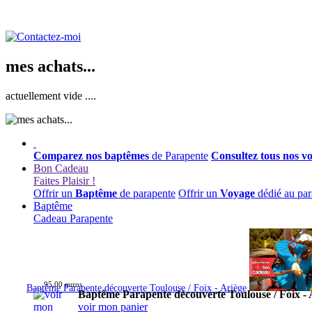
mes achats...
actuellement vide ....
Comparez nos baptêmes
de Parapente
Consultez tous nos v
Bon Cadeau
Faites Plaisir !
Offrir un
Baptême
de parapente
Offrir un
Voyage
dédié au par
Baptême
Cadeau Parapente
95,00 euros
Baptême Parapente découverte Toulouse / Foix - Ariège
Baptême Parapente découverte Toulouse / Foix - 
voir mon panier