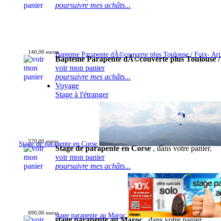
poursuivre mes achâts...
140,00 euros
Bapteme Parapente dÃ©couverte plus Toulouse / Foix- Ar
Bapteme Parapente dÃ©couverte plus Toulouse /
voir mon panier
poursuivre mes achâts...
Voyage
Stage à l'étranger
570,00 euros
Stage de parapente en Corse
Stage de parapente en Corse
, dans votre panier.
voir mon panier
poursuivre mes achâts...
690,00 euros
stage parapente au Maroc
stage parapente au Maroc
, dans votre panier.