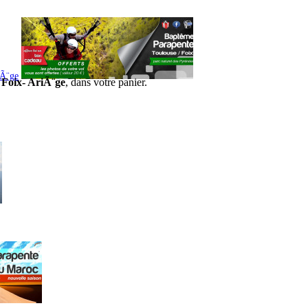
iÃ¨ge
 Foix- AriÃ¨ge
, dans votre panier.