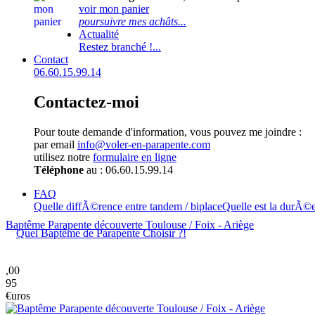
voir mon panier
poursuivre mes achâts...
Actualité
Restez branché !...
Contact
06.60.15.99.14
Contactez-moi
Pour toute demande d'information, vous pouvez me joindre :
par email
info@voler-en-parapente.com
utilisez notre
formulaire en ligne
Téléphone
au : 06.60.15.99.14
FAQ
Quelle diffÃ©rence entre tandem / biplace
Quelle est la durÃ©
Baptême Parapente découverte Toulouse / Foix - Ariège
Quel Baptême de Parapente Choisir ?!
,00
95
€uros