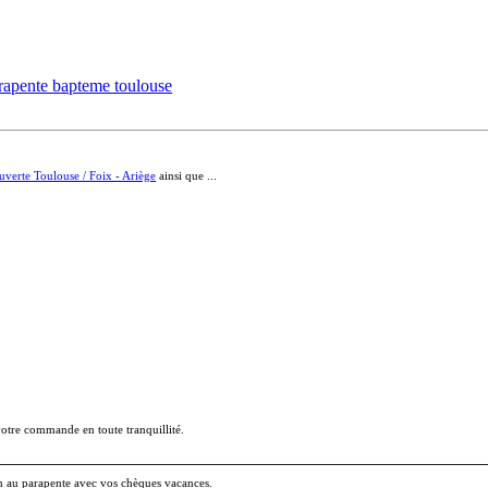
rapente bapteme toulouse
verte Toulouse / Foix - Ariège
ainsi que ...
votre commande en toute tranquillité.
ion au parapente avec vos chèques vacances.