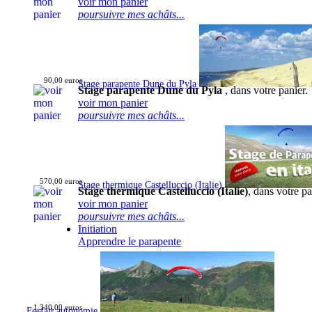
voir mon panier
poursuivre mes achâts...
90,00 euros
Stage parapente Dune du Pyla
Stage parapente Dune du Pyla
, dans votre panier.
voir mon panier
poursuivre mes achâts...
570,00 euros
Stage thermique Castelluccio (Italie)
Stage thermique Castelluccio (Italie)
, dans votre pa
voir mon panier
poursuivre mes achâts...
Initiation
Apprendre le parapente
1 340,00 euros
Forfait autonomie