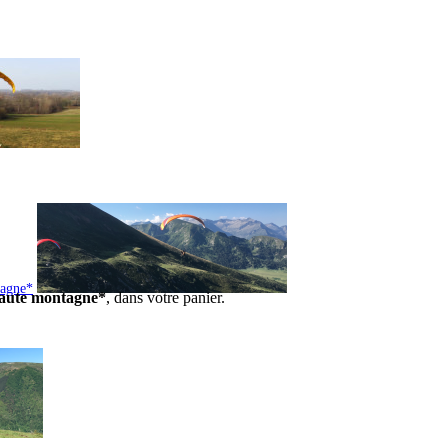
tagne*
 haute montagne*
, dans votre panier.