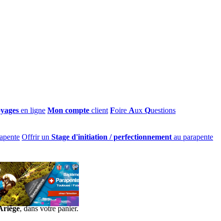
oyages
en ligne
Mon compte
client
F
oire
A
ux
Q
uestions
apente
Offrir un
Stage d'initiation / perfectionnement
au parapente
Ariège
, dans votre panier.