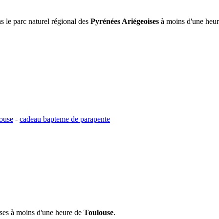
ns le parc naturel régional des
Pyrénées Ariégeoises
à moins d'une heu
louse
-
cadeau bapteme de parapente
ises à moins d'une heure de
Toulouse
.