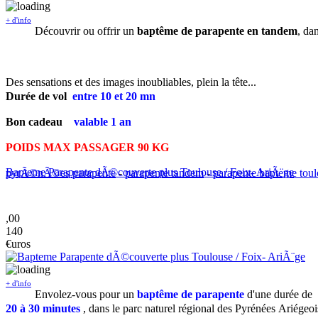
+ d'info
Découvrir ou offrir un
baptême de parapente en tandem
, da
Des sensations et des images inoubliables, plein la tête...
Durée de vol
entre
10 et 20 mn
Bon cadeau
valable 1 an
POIDS MAX PASSAGER 90 KG
Bapteme Parapente dÃ©couverte plus Toulouse / Foix- AriÃ¨ge
pyrÃ©nÃ©es parapente
-
parapente tandem
-
parapente bapteme tou
,00
140
€uros
+ d'info
Envolez-vous pour un
baptême de parapente
d'une durée de
20 à 30 minutes
, dans le parc naturel régional des Pyrénées Ariégeo