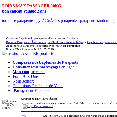
POIDS MAX PASSAGER 90KG
bon cadeau valable 2 ans
toulouse parapente
-
pyrÃ©nÃ©es parapente
-
parapente tandem
-
pa
Offrir un Baptême de parapente
, décrouvez nos
Baptêmes
:
Bapteme Parapente dÃ©couverte plus Toulouse / Foix- AriÃ¨ge
, le
Baptême Parapente décou
Apprendre le Parapente en sécurité avec
Voler-en-Parapente
.
Brevet d'état Parapente N° 031 05 0248
Comparez nos baptêmes
de Parapente
Consultez tous nos voyages
en ligne
Mon compte
client
F
oire
A
ux
Q
uestions
Nous Joindre
Conditions Générales de Vente
Partager sur Facebook
Paiement en ligne 100% sécurisé
Les transactions bancaires sont assurées par PAYPAL, vous pouvez ainsi régler 
Réglez votre vol de parapente ainsi que votre stage d'initiat