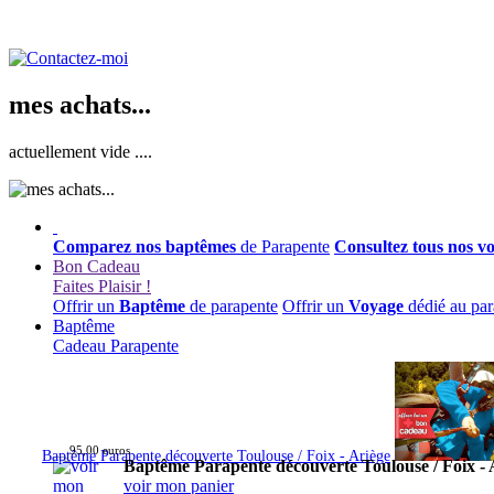
mes achats...
actuellement vide ....
Comparez nos baptêmes
de Parapente
Consultez tous nos v
Bon Cadeau
Faites Plaisir !
Offrir un
Baptême
de parapente
Offrir un
Voyage
dédié au par
Baptême
Cadeau Parapente
95,00 euros
Baptême Parapente découverte Toulouse / Foix - Ariège
Baptême Parapente découverte Toulouse / Foix - 
voir mon panier