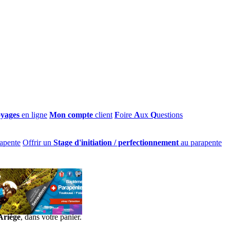
oyages
en ligne
Mon compte
client
F
oire
A
ux
Q
uestions
apente
Offrir un
Stage d'initiation / perfectionnement
au parapente
Ariège
, dans votre panier.