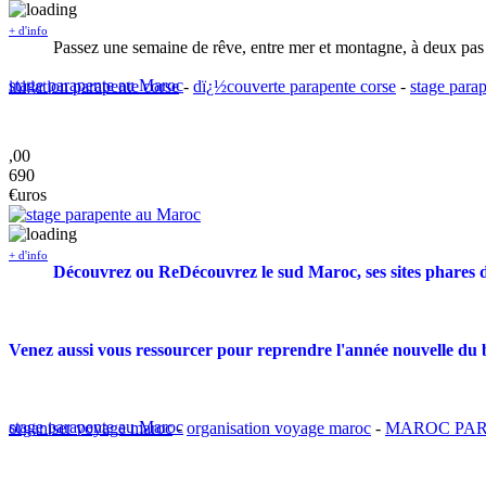
+ d'info
Passez une semaine de rêve, entre mer et montagne, à deux pas 
stage parapente au Maroc
initiation parapente corse
-
dï¿½couverte parapente corse
-
stage para
,00
690
€uros
+ d'info
Découvrez ou ReDécouvrez le sud Maroc, ses sites phares 
Venez aussi vous ressourcer pour reprendre l'année nouvelle du b
stage parapente au Maroc
organiser voyage maroc
-
organisation voyage maroc
-
MAROC PA