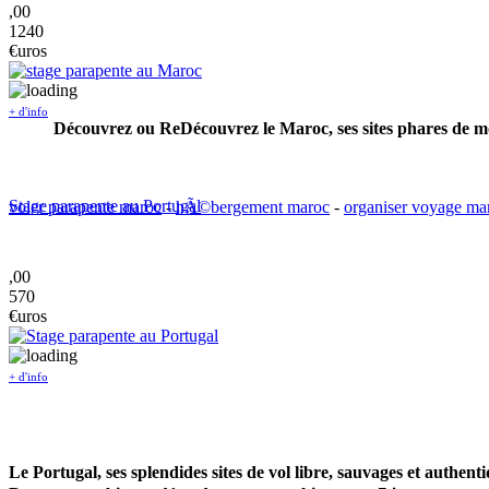
,00
1240
€uros
+ d'info
Découvrez ou ReDécouvrez le Maroc, ses sites phares de mo
Stage parapente au Portugal
voler parapente maroc
-
hÃ©bergement maroc
-
organiser voyage ma
,00
570
€uros
+ d'info
Le Portugal, ses splendides sites de vol libre, sauvages et authentiq