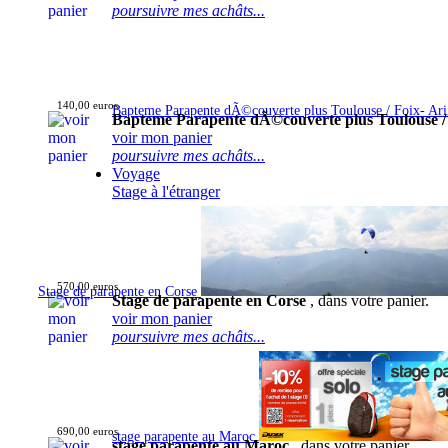
poursuivre mes achâts...
140,00 euros
Bapteme Parapente dÃ©couverte plus Toulouse / Foix- Ar
Bapteme Parapente dÃ©couverte plus Toulouse /
voir mon panier
poursuivre mes achâts...
Voyage
Stage à l'étranger
570,00 euros
Stage de parapente en Corse
Stage de parapente en Corse
, dans votre panier.
voir mon panier
poursuivre mes achâts...
690,00 euros
stage parapente au Maroc
stage parapente au Maroc
, dans votre panier.