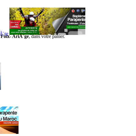
iÃ¨ge
 Foix- AriÃ¨ge
, dans votre panier.