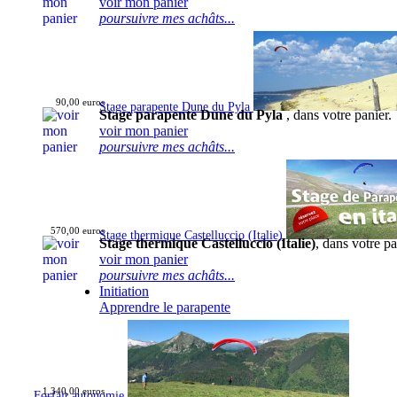
voir mon panier
poursuivre mes achâts...
90,00 euros
Stage parapente Dune du Pyla
Stage parapente Dune du Pyla
, dans votre panier.
voir mon panier
poursuivre mes achâts...
570,00 euros
Stage thermique Castelluccio (Italie)
Stage thermique Castelluccio (Italie)
, dans votre pa
voir mon panier
poursuivre mes achâts...
Initiation
Apprendre le parapente
1 340,00 euros
Forfait autonomie