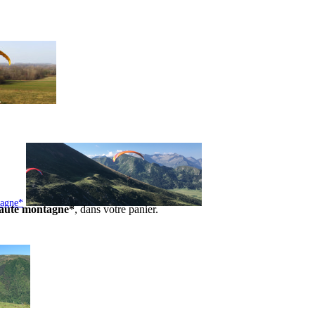
tagne*
 haute montagne*
, dans votre panier.