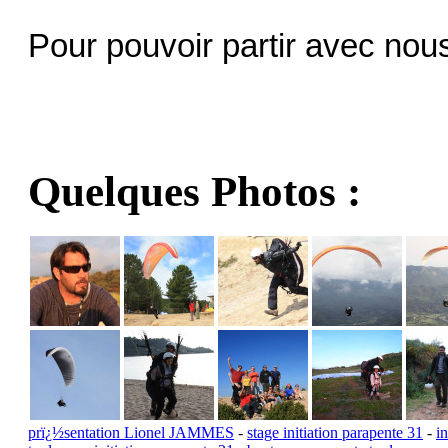
Pour pouvoir partir avec no
Quelques Photos :
prï¿½sentation Lionel JAMMES
-
stage initiation parapente 31
-
i