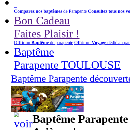
Comparez nos baptêmes
de Parapente
Consultez tous nos v
Bon Cadeau
Faites Plaisir !
Offrir un
Baptême
de parapente
Offrir un
Voyage
dédié au par
Baptême
Parapente TOULOUSE
Baptême Parapente découverte
95,00 euros
Baptême Parapente d