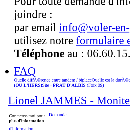
Pour toute demande d'in
joindre :
par email
info@voler-en
utilisez notre
formulaire 
Téléphone
au : 06.60.15
FAQ
Quelle diffÃ©rence entre tandem / biplace
Quelle est la durÃ©
(OU L'HERS)
Site -
PRAT D'ALBIS
(Foix 09)
Lionel JAMMES - Moniteu
Demande
Contactez-moi pour
plus d'information
d'information