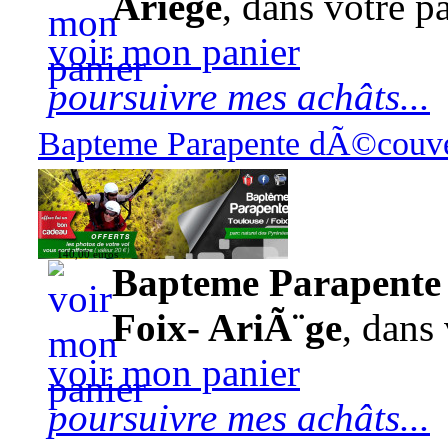
Ariège
, dans votre pa
voir mon panier
poursuivre mes achâts...
Bapteme Parapente dÃ©couver
140,00 euros
Bapteme Parapente 
Foix- AriÃ¨ge
, dans 
voir mon panier
poursuivre mes achâts...