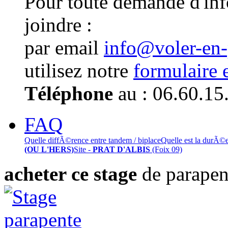
Pour toute demande d'in
joindre :
par email
info@voler-en
utilisez notre
formulaire 
Téléphone
au : 06.60.15
FAQ
Quelle diffÃ©rence entre tandem / biplace
Quelle est la durÃ©
(OU L'HERS)
Site -
PRAT D'ALBIS
(Foix 09)
acheter ce stage
de parapen