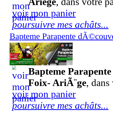
Ariège
, dans votre pa
voir mon panier
poursuivre mes achâts...
Bapteme Parapente dÃ©couver
140,00 euros
Bapteme Parapente 
Foix- AriÃ¨ge
, dans 
voir mon panier
poursuivre mes achâts...