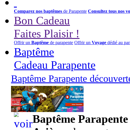
Comparez nos baptêmes
de Parapente
Consultez tous nos v
Bon Cadeau
Faites Plaisir !
Offrir un
Baptême
de parapente
Offrir un
Voyage
dédié au par
Baptême
Cadeau Parapente
Baptême Parapente découverte
95,00 euros
Baptême Parapente d