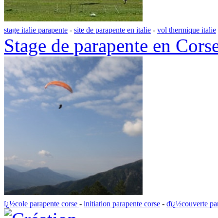
stage italie parapente
-
site de parapente en italie
-
vol thermique italie
Stage de parapente en Cors
ï¿½cole parapente corse
-
initiation parapente corse
-
dï¿½couverte pa