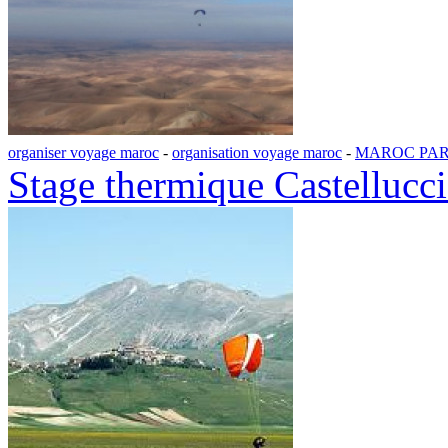
organiser voyage maroc
-
organisation voyage maroc
-
MAROC PA
Stage thermique Castelluccio