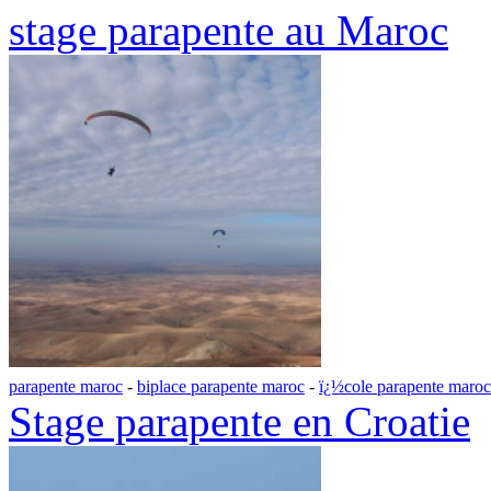
stage parapente au Maroc
parapente maroc
-
biplace parapente maroc
-
ï¿½cole parapente maroc
Stage parapente en Croatie