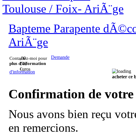
Bapteme Parapente dÃ©cou
AriÃ¨ge
Demande
,00
Contactez-moi pour
plus d'information
140
€uros
d'information
acheter ce
Confirmation de votre
Nous avons bien reçu votr
en remercions.