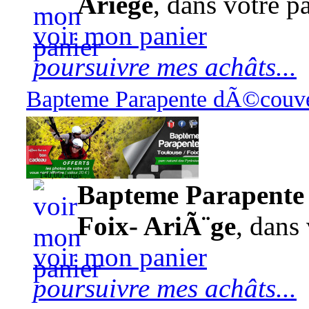
Ariège
, dans votre pa
voir mon panier
poursuivre mes achâts...
Bapteme Parapente dÃ©couver
140,00 euros
Bapteme Parapente 
Foix- AriÃ¨ge
, dans 
voir mon panier
poursuivre mes achâts...