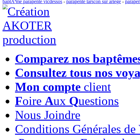
baptÃªme parapente vicdessos
-
parapente tarscon sur ariege
-
parapen
Comparez nos baptême
Consultez tous nos voy
Mon compte
client
F
oire
A
ux
Q
uestions
Nous Joindre
Conditions Générales de