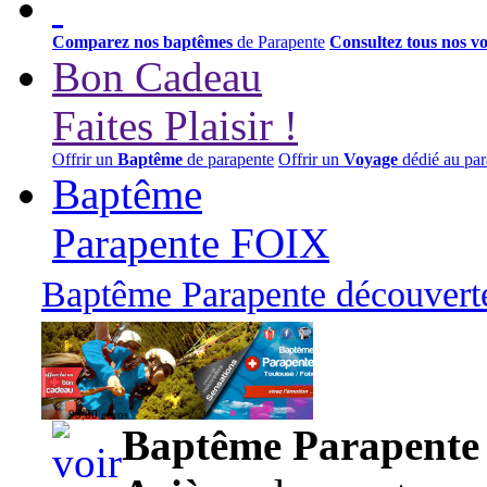
Comparez nos baptêmes
de Parapente
Consultez tous nos v
Bon Cadeau
Faites Plaisir !
Offrir un
Baptême
de parapente
Offrir un
Voyage
dédié au par
Baptême
Parapente FOIX
Baptême Parapente découverte
95,00 euros
Baptême Parapente d