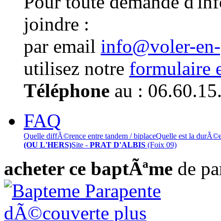
Pour toute demande d'in
joindre :
par email
info@voler-en
utilisez notre
formulaire 
Téléphone
au : 06.60.15
FAQ
Quelle diffÃ©rence entre tandem / biplace
Quelle est la durÃ©
(OU L'HERS)
Site -
PRAT D'ALBIS
(Foix 09)
acheter ce baptÃªme
de pa