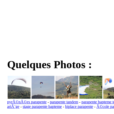
Quelques Photos :
pyrÃ©nÃ©es parapente
-
parapente tandem
-
parapente bapteme t
ariÃ¨ge
-
stage parapente bapteme
-
biplace parapente
-
Ã©cole pa