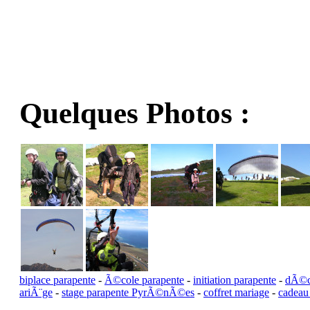
Quelques Photos :
biplace parapente
-
Ã©cole parapente
-
initiation parapente
-
dÃ©co
ariÃ¨ge
-
stage parapente PyrÃ©nÃ©es
-
coffret mariage
-
cadeau 