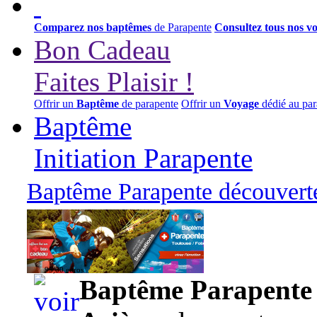
Comparez nos baptêmes
de Parapente
Consultez tous nos v
Bon Cadeau
Faites Plaisir !
Offrir un
Baptême
de parapente
Offrir un
Voyage
dédié au par
Baptême
Initiation Parapente
Baptême Parapente découverte
95,00 euros
Baptême Parapente d