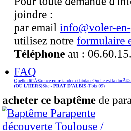
Pour toute demande d'in
joindre :
par email
info@voler-en
utilisez notre
formulaire 
Téléphone
au : 06.60.15
FAQ
Quelle diffÃ©rence entre tandem / biplace
Quelle est la durÃ©
(OU L'HERS)
Site -
PRAT D'ALBIS
(Foix 09)
acheter ce baptême
de par