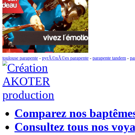
toulouse parapente
-
pyrÃ©nÃ©es parapente
-
parapente tandem
-
pa
Comparez nos baptême
Consultez tous nos voy