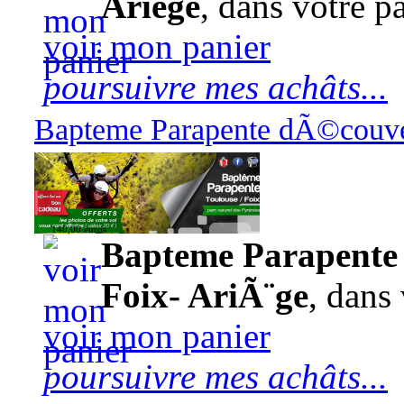
Ariège
, dans votre pa
voir mon panier
poursuivre mes achâts...
Bapteme Parapente dÃ©couver
140,00 euros
Bapteme Parapente 
Foix- AriÃ¨ge
, dans 
voir mon panier
poursuivre mes achâts...