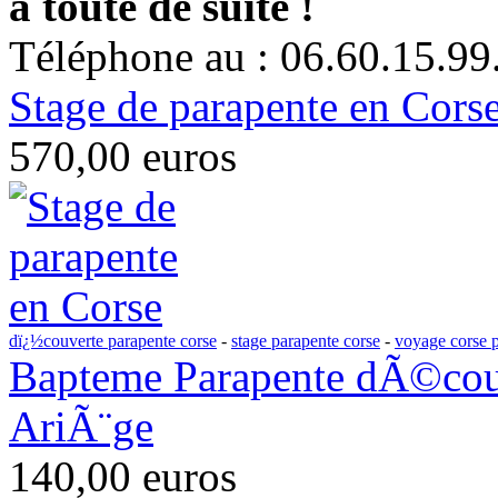
à toute de suite !
Téléphone au : 06.60.15.99
Stage de parapente en Cors
570,00 euros
dï¿½couverte parapente corse
-
stage parapente corse
-
voyage corse 
Bapteme Parapente dÃ©couv
AriÃ¨ge
140,00 euros