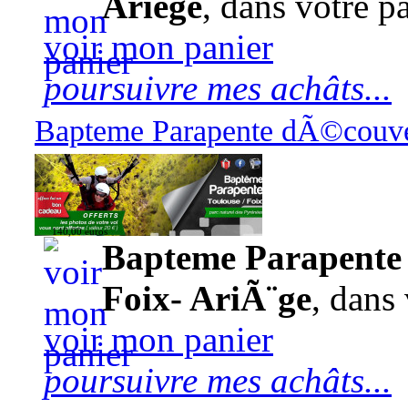
Ariège
, dans votre pa
voir mon panier
poursuivre mes achâts...
Bapteme Parapente dÃ©couver
140,00 euros
Bapteme Parapente 
Foix- AriÃ¨ge
, dans 
voir mon panier
poursuivre mes achâts...