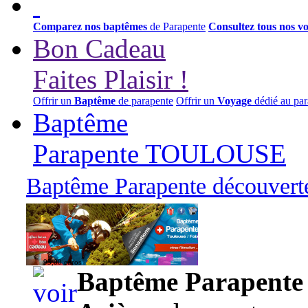
Comparez nos baptêmes
de Parapente
Consultez tous nos v
Bon Cadeau
Faites Plaisir !
Offrir un
Baptême
de parapente
Offrir un
Voyage
dédié au par
Baptême
Parapente TOULOUSE
Baptême Parapente découverte
95,00 euros
Baptême Parapente d