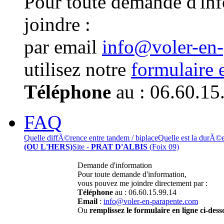
Pour toute demande d'in
joindre :
par email
info@voler-en
utilisez notre
formulaire 
Téléphone
au : 06.60.15
FAQ
Quelle diffÃ©rence entre tandem / biplace
Quelle est la durÃ©
(OU L'HERS)
Site -
PRAT D'ALBIS
(Foix 09)
Demande d'information
Pour toute demande d'information,
vous pouvez me joindre directement par :
Téléphone
au : 06.60.15.99.14
Email
:
info@voler-en-parapente.com
Ou
remplissez le formulaire en ligne ci-dess