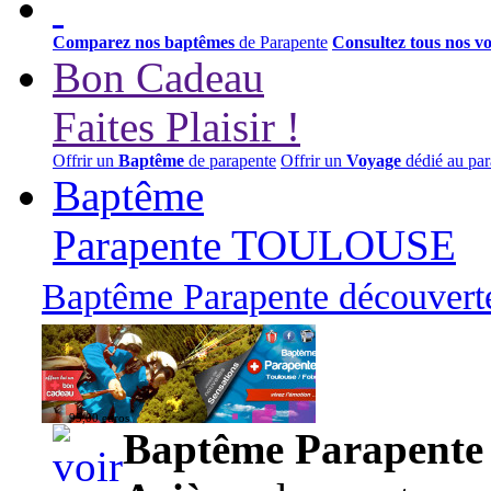
Comparez nos baptêmes
de Parapente
Consultez tous nos v
Bon Cadeau
Faites Plaisir !
Offrir un
Baptême
de parapente
Offrir un
Voyage
dédié au par
Baptême
Parapente TOULOUSE
Baptême Parapente découverte
95,00 euros
Baptême Parapente d