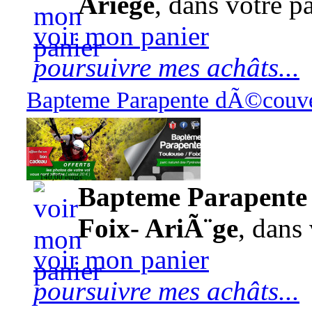
Ariège
, dans votre pa
voir mon panier
poursuivre mes achâts...
Bapteme Parapente dÃ©couver
140,00 euros
Bapteme Parapente 
Foix- AriÃ¨ge
, dans 
voir mon panier
poursuivre mes achâts...