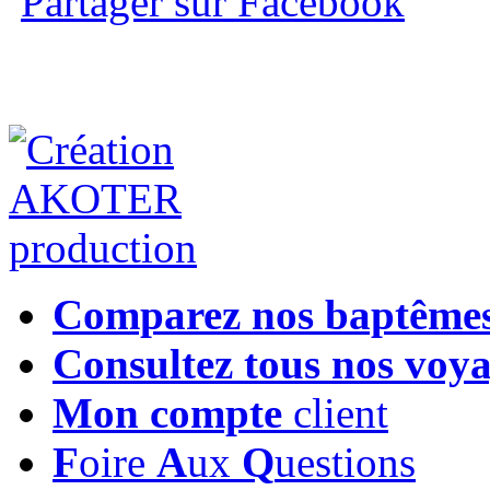
Partager sur Facebook
Comparez nos baptême
Consultez tous nos voy
Mon compte
client
F
oire
A
ux
Q
uestions