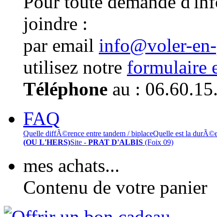
Pour toute demande d'in
joindre :
par email
info@voler-en
utilisez notre
formulaire 
Téléphone
au : 06.60.15
FAQ
Quelle diffÃ©rence entre tandem / biplace
Quelle est la durÃ©
(OU L'HERS)
Site -
PRAT D'ALBIS
(Foix 09)
mes achats...
Contenu de votre panier