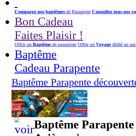
Comparez nos baptêmes
de Parapente
Consultez tous nos v
Bon Cadeau
Faites Plaisir !
Offrir un
Baptême
de parapente
Offrir un
Voyage
dédié au par
Baptême
Cadeau Parapente
Baptême Parapente découverte
95,00 euros
Baptême Parapente d