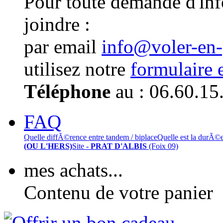
Pour toute demande d'in
joindre :
par email
info@voler-en
utilisez notre
formulaire 
Téléphone
au : 06.60.15
FAQ
Quelle diffÃ©rence entre tandem / biplace
Quelle est la durÃ©
(OU L'HERS)
Site -
PRAT D'ALBIS
(Foix 09)
mes achats...
Contenu de votre panier