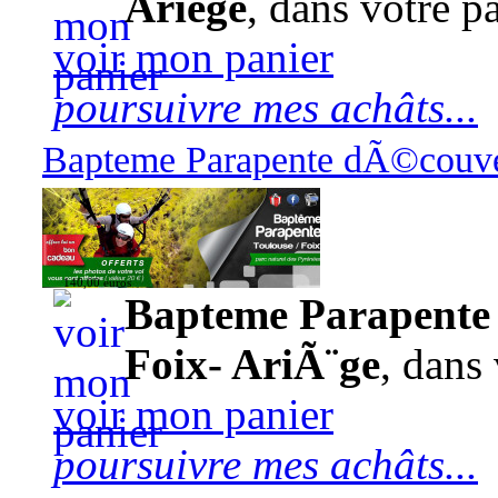
Ariège
, dans votre pa
voir mon panier
poursuivre mes achâts...
Bapteme Parapente dÃ©couver
140,00 euros
Bapteme Parapente 
Foix- AriÃ¨ge
, dans 
voir mon panier
poursuivre mes achâts...