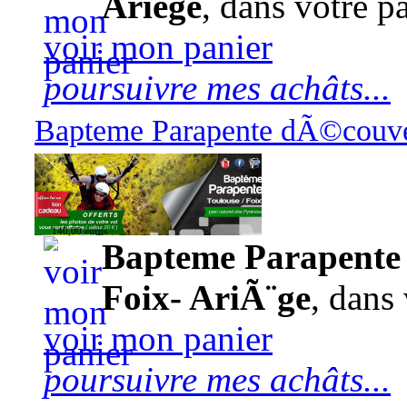
Ariège
, dans votre pa
voir mon panier
poursuivre mes achâts...
Bapteme Parapente dÃ©couver
140,00 euros
Bapteme Parapente 
Foix- AriÃ¨ge
, dans 
voir mon panier
poursuivre mes achâts...