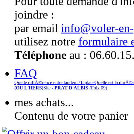
Pour toute demande d'in
joindre :
par email
info@voler-en
utilisez notre
formulaire 
Téléphone
au : 06.60.15
FAQ
Quelle diffÃ©rence entre tandem / biplace
Quelle est la durÃ©
(OU L'HERS)
Site -
PRAT D'ALBIS
(Foix 09)
mes achats...
Contenu de votre panier