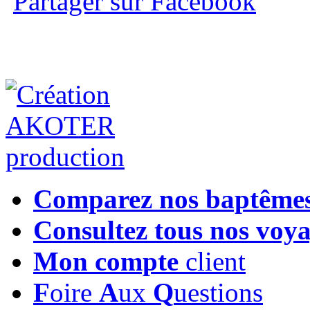
Partager sur Facebook
Comparez nos baptême
Consultez tous nos voy
Mon compte
client
F
oire
A
ux
Q
uestions