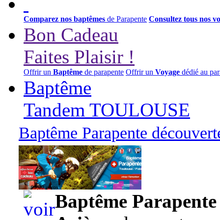
Comparez nos baptêmes
de Parapente
Consultez tous nos v
Bon Cadeau
Faites Plaisir !
Offrir un
Baptême
de parapente
Offrir un
Voyage
dédié au par
Baptême
Tandem TOULOUSE
Baptême Parapente découverte
95,00 euros
Baptême Parapente d