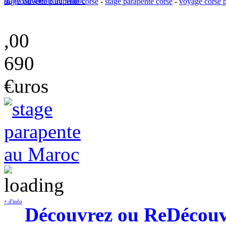
stage parapente au Maroc
dï¿½couverte parapente corse
-
stage parapente corse
-
voyage corse 
,00
690
€uros
+ d'info
Découvrez ou ReDécouvre