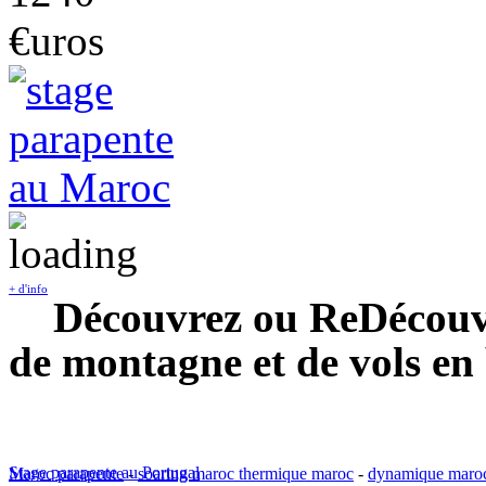
€uros
+ d'info
Découvrez ou ReDécouvre
de montagne et de vols en
Stage parapente au Portugal
Maroc parapente
-
soaring maroc thermique maroc
-
dynamique maro