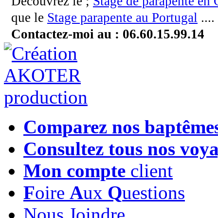
Découvrez le ;
Stage de parapente en
que le
Stage parapente au Portugal
....
Contactez-moi au : 06.60.15.99.14
Comparez nos baptême
Consultez tous nos voy
Mon compte
client
F
oire
A
ux
Q
uestions
Nous Joindre