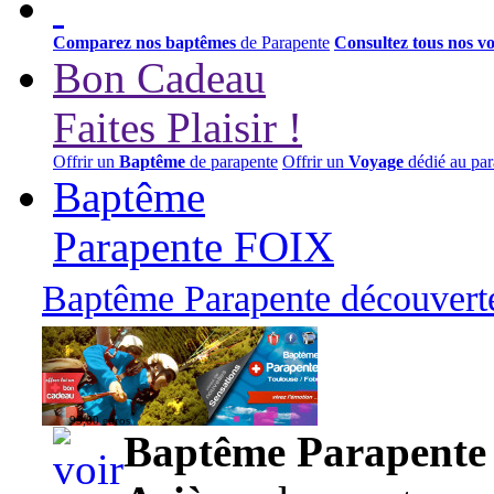
Comparez nos baptêmes
de Parapente
Consultez tous nos v
Bon Cadeau
Faites Plaisir !
Offrir un
Baptême
de parapente
Offrir un
Voyage
dédié au par
Baptême
Parapente FOIX
Baptême Parapente découverte
95,00 euros
Baptême Parapente d