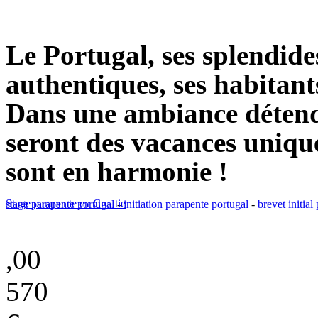
Le Portugal, ses splendides
authentiques, ses habitants
Dans une ambiance détend
seront des vacances unique
sont en harmonie !
Stage parapente en Croatie
stage parapente portugal
-
initiation parapente portugal
-
brevet initial
,00
570