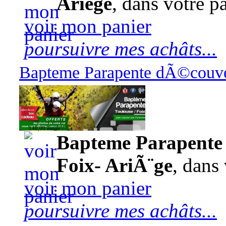
Ariège
, dans votre pa
voir mon panier
poursuivre mes achâts...
Bapteme Parapente dÃ©couver
140,00 euros
Bapteme Parapente 
Foix- AriÃ¨ge
, dans 
voir mon panier
poursuivre mes achâts...