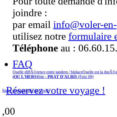
Pour toute demande d'in
joindre :
par email
info@voler-en
utilisez notre
formulaire 
Téléphone
au : 06.60.15
FAQ
Quelle diffÃ©rence entre tandem / biplace
Quelle est la durÃ©
(OU L'HERS)
Site -
PRAT D'ALBIS
(Foix 09)
Réservez votre voyage !
Stage de parapente en Corse
,00