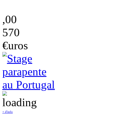
,00
570
€uros
+ d'info