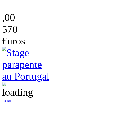
,00
570
€uros
+ d'info