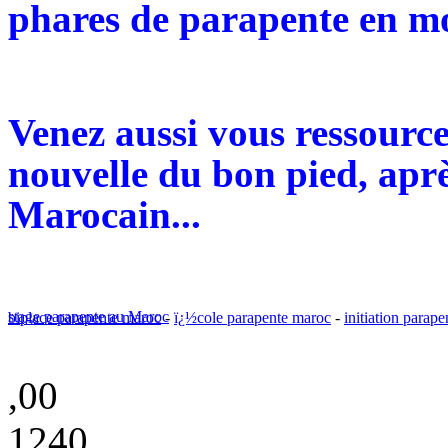
phares de parapente en mo
Venez aussi vous ressourc
nouvelle du bon pied, aprè
Marocain...
stage parapente au Maroc
biplace parapente maroc
-
ï¿½cole parapente maroc
-
initiation parap
,00
1240