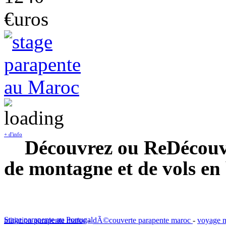
€uros
+ d'info
Découvrez ou ReDécouvre
de montagne et de vols en
Stage parapente au Portugal
initiation parapente maroc
-
dÃ©couverte parapente maroc
-
voyage m