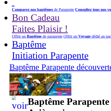
Comparez nos baptêmes
de Parapente
Consultez tous nos v
Bon Cadeau
Faites Plaisir !
Offrir un
Baptême
de parapente
Offrir un
Voyage
dédié au par
Baptême
Initiation Parapente
Baptême Parapente découverte
95,00 euros
Baptême Parapente d