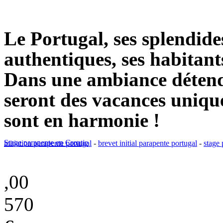
Le Portugal, ses splendides
authentiques, ses habitants
Dans une ambiance détend
seront des vacances unique
sont en harmonie !
Stage parapente en Croatie
initiation parapente portugal
-
brevet initial parapente portugal
-
stage
,00
570