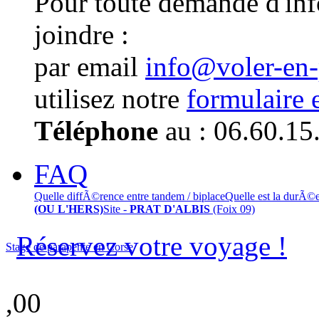
Pour toute demande d'in
joindre :
par email
info@voler-en
utilisez notre
formulaire 
Téléphone
au : 06.60.15
FAQ
Quelle diffÃ©rence entre tandem / biplace
Quelle est la durÃ©
(OU L'HERS)
Site -
PRAT D'ALBIS
(Foix 09)
Réservez votre voyage !
Stage de parapente en Corse
,00