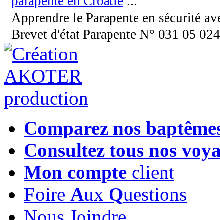
parapente en Croatie
...
Apprendre le Parapente en sécurité a
Brevet d'état Parapente N° 031 05 02
Comparez nos baptême
Consultez tous nos voy
Mon compte
client
F
oire
A
ux
Q
uestions
Nous Joindre