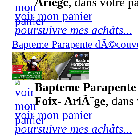
Ariège
, dans votre pa
voir mon panier
poursuivre mes achâts...
Bapteme Parapente dÃ©couver
140,00 euros
Bapteme Parapente 
Foix- AriÃ¨ge
, dans 
voir mon panier
poursuivre mes achâts...