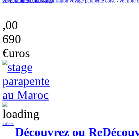
stage parapente au Maroc
vol parapente corse
-
organisation voyage parapente corse
-
vol libre 
,00
690
€uros
+ d'info
Découvrez ou ReDécouvre