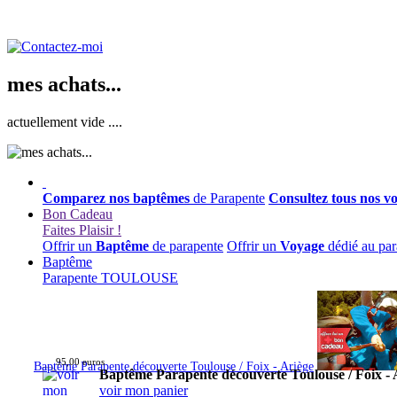
mes achats...
actuellement vide ....
Comparez nos baptêmes
de Parapente
Consultez tous nos v
Bon Cadeau
Faites Plaisir !
Offrir un
Baptême
de parapente
Offrir un
Voyage
dédié au par
Baptême
Parapente TOULOUSE
95,00 euros
Baptême Parapente découverte Toulouse / Foix - Ariège
Baptême Parapente découverte Toulouse / Foix - 
voir mon panier