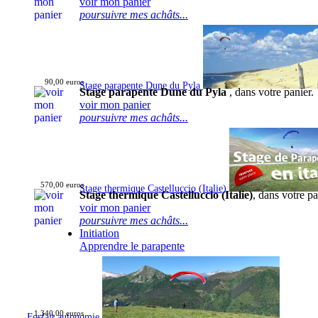
voir mon panier
poursuivre mes achâts...
90,00 euros
Stage parapente Dune du Pyla
Stage parapente Dune du Pyla
, dans votre panier.
voir mon panier
poursuivre mes achâts...
570,00 euros
Stage thermique Castelluccio (Italie)
Stage thermique Castelluccio (Italie)
, dans votre pa
voir mon panier
poursuivre mes achâts...
Initiation
Apprendre le parapente
1 340,00 euros
Forfait autonomie