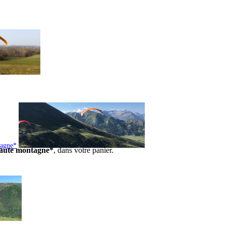
tagne*
 haute montagne*
, dans votre panier.