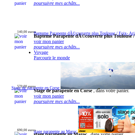
poursuivre mes achâts...
140,00 euros
Bapteme Parapente dÃ©couverte plus Toulouse / Foix- Ar
Bapteme Parapente dÃ©couverte plus Toulouse /
voir mon panier
poursuivre mes achâts...
Voyage
Parcourir le monde
570,00 euros
Stage de parapente en Corse
Stage de parapente en Corse
, dans votre panier.
voir mon panier
poursuivre mes achâts...
690,00 euros
stage parapente au Maroc
stage parapente au Maroc
, dans votre panier.