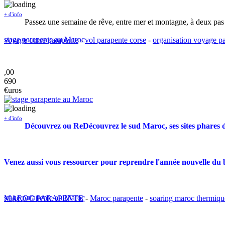
+ d'info
Passez une semaine de rêve, entre mer et montagne, à deux pas 
stage parapente au Maroc
voyage corse parapente
-
vol parapente corse
-
organisation voyage pa
,00
690
€uros
+ d'info
Découvrez ou ReDécouvrez le sud Maroc, ses sites phares 
Venez aussi vous ressourcer pour reprendre l'année nouvelle du b
stage parapente au Maroc
MAROC PARAPENTE
-
Maroc parapente
-
soaring maroc thermiq