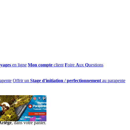
oyages
en ligne
Mon compte
client
F
oire
A
ux
Q
uestions
apente
Offrir un
Stage d'initiation / perfectionnement
au parapente
Ariège
, dans votre panier.