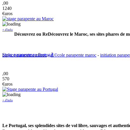
,00
1240
€uros
+ d'info
Découvrez ou ReDécouvrez le Maroc, ses sites phares de mo
Stage parapente au Portugal
biplace parapente maroc
-
Ã©cole parapente maroc
-
initiation parap
,00
570
€uros
+ d'info
Le Portugal, ses splendides sites de vol libre, sauvages et authentiq