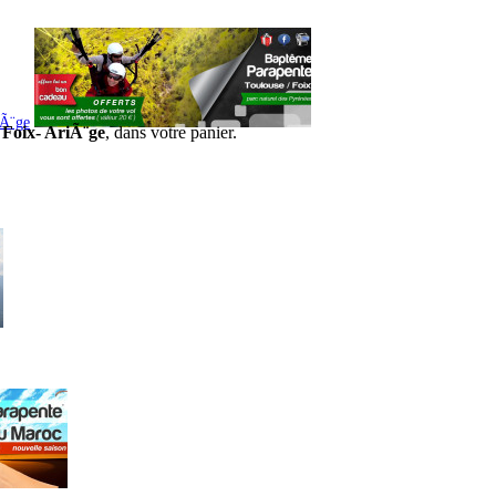
iÃ¨ge
 Foix- AriÃ¨ge
, dans votre panier.