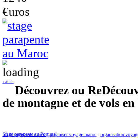
€uros
+ d'info
Découvrez ou ReDécouvre
de montagne et de vols en
Stage parapente au Portugal
hÃ©bergement maroc
-
organiser voyage maroc
-
organisation voya