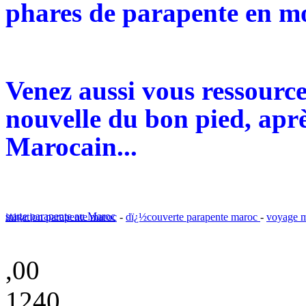
phares de parapente en mo
Venez aussi vous ressourc
nouvelle du bon pied, aprè
Marocain...
stage parapente au Maroc
initiation parapente maroc
-
dï¿½couverte parapente maroc
-
voyage m
,00
1240