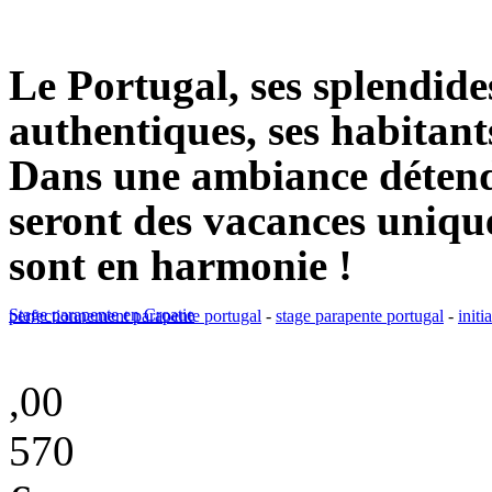
Le Portugal, ses splendides
authentiques, ses habitants
Dans une ambiance détend
seront des vacances unique
sont en harmonie !
Stage parapente en Croatie
perfectionnement parapente portugal
-
stage parapente portugal
-
initi
,00
570