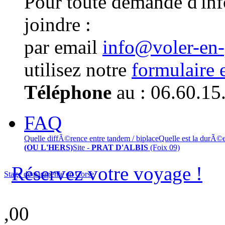
Pour toute demande d'in
joindre :
par email
info@voler-en
utilisez notre
formulaire 
Téléphone
au : 06.60.15
FAQ
Quelle diffÃ©rence entre tandem / biplace
Quelle est la durÃ©
(OU L'HERS)
Site -
PRAT D'ALBIS
(Foix 09)
Réservez votre voyage !
Stage de parapente en Corse
,00