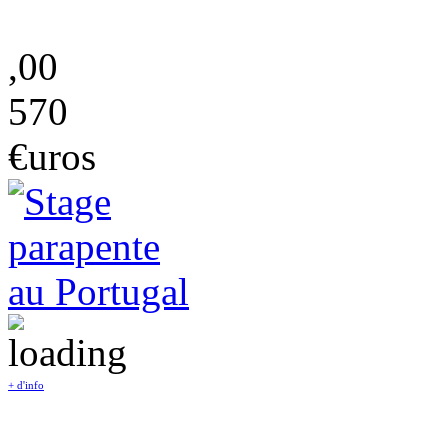
,00
570
€uros
+ d'info