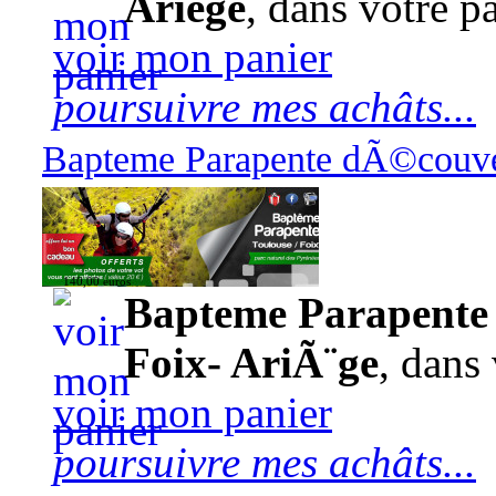
Ariège
, dans votre pa
voir mon panier
poursuivre mes achâts...
Bapteme Parapente dÃ©couver
140,00 euros
Bapteme Parapente 
Foix- AriÃ¨ge
, dans 
voir mon panier
poursuivre mes achâts...