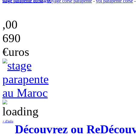
stage parapente au Maroc
stage parapente corse
-
voyage corse parapente
-
vol parapente corse
,00
690
€uros
+ d'info
Découvrez ou ReDécouvre