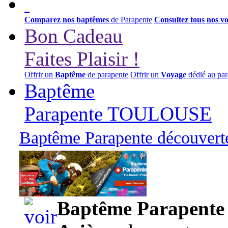
Comparez nos baptêmes
de Parapente
Consultez tous nos v
Bon Cadeau
Faites Plaisir !
Offrir un
Baptême
de parapente
Offrir un
Voyage
dédié au par
Baptême
Parapente TOULOUSE
Baptême Parapente découverte
95,00 euros
Baptême Parapente d