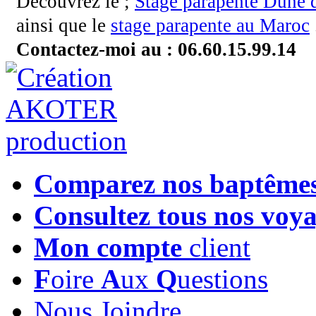
Découvrez le ;
Stage parapente Dune 
ainsi que le
stage parapente au Maroc
.
Contactez-moi au : 06.60.15.99.14
Comparez nos baptême
Consultez tous nos voy
Mon compte
client
F
oire
A
ux
Q
uestions
Nous Joindre