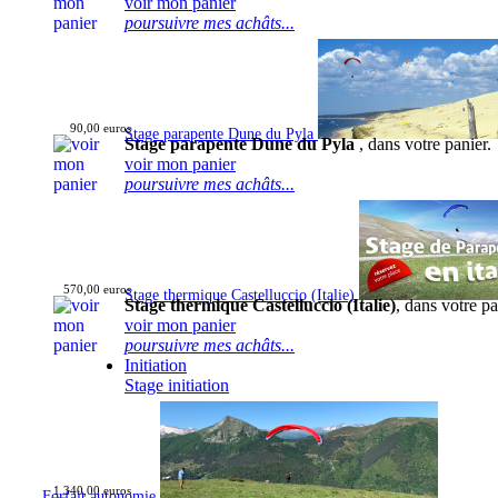
voir mon panier
poursuivre mes achâts...
90,00 euros
Stage parapente Dune du Pyla
Stage parapente Dune du Pyla
, dans votre panier.
voir mon panier
poursuivre mes achâts...
570,00 euros
Stage thermique Castelluccio (Italie)
Stage thermique Castelluccio (Italie)
, dans votre pa
voir mon panier
poursuivre mes achâts...
Initiation
Stage initiation
1 340,00 euros
Forfait autonomie