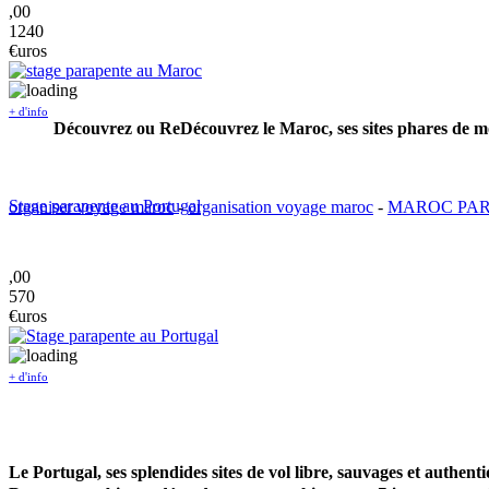
,00
1240
€uros
+ d'info
Découvrez ou ReDécouvrez le Maroc, ses sites phares de mo
Stage parapente au Portugal
organiser voyage maroc
-
organisation voyage maroc
-
MAROC PA
,00
570
€uros
+ d'info
Le Portugal, ses splendides sites de vol libre, sauvages et authentiq