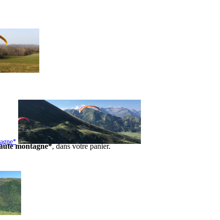
tagne*
 haute montagne*
, dans votre panier.