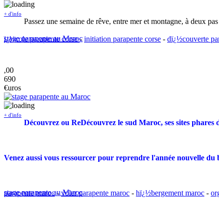
+ d'info
Passez une semaine de rêve, entre mer et montagne, à deux pas 
stage parapente au Maroc
ï¿½cole parapente corse
-
initiation parapente corse
-
dï¿½couverte pa
,00
690
€uros
+ d'info
Découvrez ou ReDécouvrez le sud Maroc, ses sites phares 
Venez aussi vous ressourcer pour reprendre l'année nouvelle du b
stage parapente au Maroc
parapente maroc
-
voler parapente maroc
-
hï¿½bergement maroc
-
or