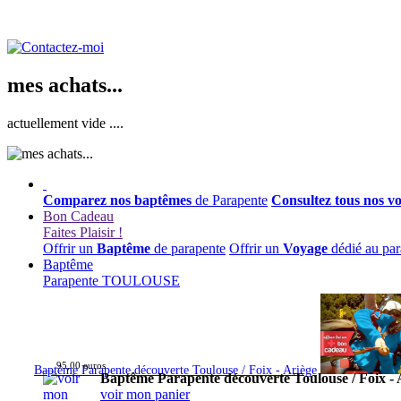
mes achats...
actuellement vide ....
Comparez nos baptêmes
de Parapente
Consultez tous nos v
Bon Cadeau
Faites Plaisir !
Offrir un
Baptême
de parapente
Offrir un
Voyage
dédié au par
Baptême
Parapente TOULOUSE
95,00 euros
Baptême Parapente découverte Toulouse / Foix - Ariège
Baptême Parapente découverte Toulouse / Foix - 
voir mon panier