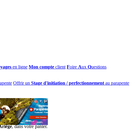
oyages
en ligne
Mon compte
client
F
oire
A
ux
Q
uestions
apente
Offrir un
Stage d'initiation / perfectionnement
au parapente
Ariège
, dans votre panier.