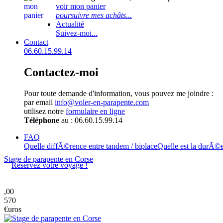
voir mon panier
poursuivre mes achâts...
Actualité
Suivez-moi...
Contact
06.60.15.99.14
Contactez-moi
Pour toute demande d'information, vous pouvez me joindre :
par email
info@voler-en-parapente.com
utilisez notre
formulaire en ligne
Téléphone
au : 06.60.15.99.14
FAQ
Quelle diffÃ©rence entre tandem / biplace
Quelle est la durÃ©
Stage de parapente en Corse
Réservez votre voyage !
,00
570
€uros