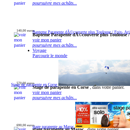
poursuivre mes achâts...
140,00 euros
Bapteme Parapente dÃ©couverte plus Toulouse / Foix- Ar
Bapteme Parapente dÃ©couverte plus Toulouse /
voir mon panier
poursuivre mes achâts...
Voyage
Parcourir le monde
570,00 euros
Stage de parapente en Corse
Stage de parapente en Corse
, dans votre panier.
voir mon panier
poursuivre mes achâts...
690,00 euros
stage parapente au Maroc
stage parapente au Maroc
, dans votre panier.