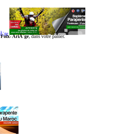
iÃ¨ge
 Foix- AriÃ¨ge
, dans votre panier.