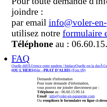
Pour toute demande d'in
joindre :
par email
info@voler-en
utilisez notre
formulaire 
Téléphone
au : 06.60.15
FAQ
Quelle diffÃ©rence entre tandem / biplace
Quelle est la durÃ©
(OU L'HERS)
Site -
PRAT D'ALBIS
(Foix 09)
Demande d'information
Pour toute demande d'information,
vous pouvez me joindre directement par :
Téléphone
au : 06.60.15.99.14
Email
:
info@voler-en-parapente.com
Ou
remplissez le formulaire en ligne ci-dess