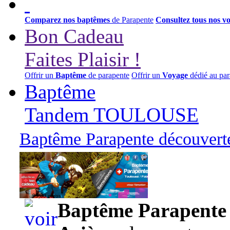
Comparez nos baptêmes
de Parapente
Consultez tous nos v
Bon Cadeau
Faites Plaisir !
Offrir un
Baptême
de parapente
Offrir un
Voyage
dédié au par
Baptême
Tandem TOULOUSE
Baptême Parapente découverte
95,00 euros
Baptême Parapente d