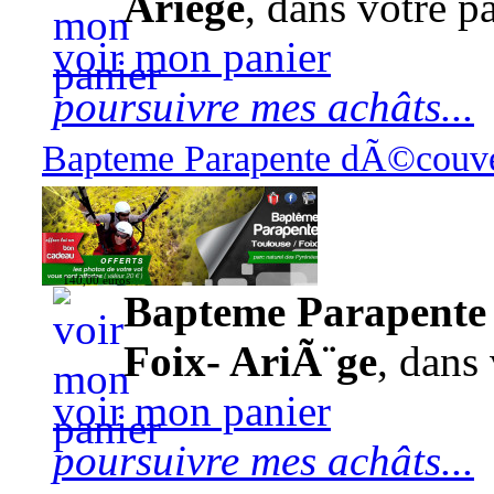
Ariège
, dans votre pa
voir mon panier
poursuivre mes achâts...
Bapteme Parapente dÃ©couver
140,00 euros
Bapteme Parapente 
Foix- AriÃ¨ge
, dans 
voir mon panier
poursuivre mes achâts...