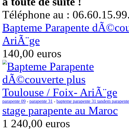
à toute de suite !
Téléphone au : 06.60.15.99
Bapteme Parapente dÃ©couv
AriÃ¨ge
140,00 euros
parapente 09
-
parapente 31
-
bapteme parapente 31 tandem parapente
stage parapente au Maroc
1 240,00 euros