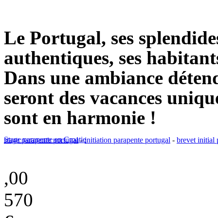
Le Portugal, ses splendides
authentiques, ses habitants
Dans une ambiance détend
seront des vacances unique
sont en harmonie !
Stage parapente en Croatie
stage parapente portugal
-
initiation parapente portugal
-
brevet initial
,00
570