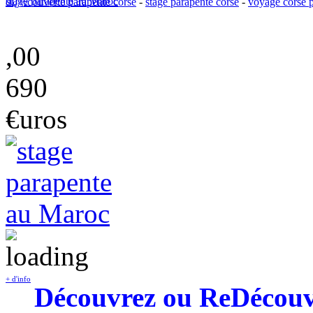
stage parapente au Maroc
dï¿½couverte parapente corse
-
stage parapente corse
-
voyage corse 
,00
690
€uros
+ d'info
Découvrez ou ReDécouvre