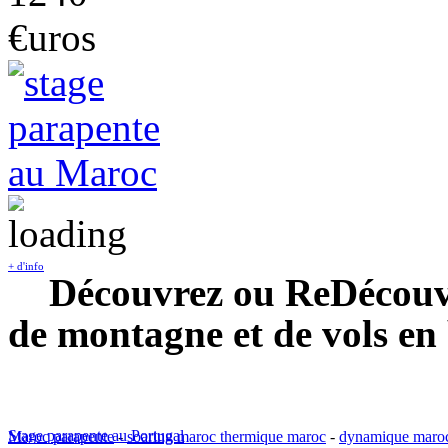
€uros
+ d'info
Découvrez ou ReDécouvre
de montagne et de vols en
Stage parapente au Portugal
Maroc parapente
-
soaring maroc thermique maroc
-
dynamique maro