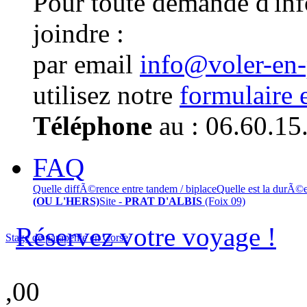
Pour toute demande d'in
joindre :
par email
info@voler-en
utilisez notre
formulaire 
Téléphone
au : 06.60.15
FAQ
Quelle diffÃ©rence entre tandem / biplace
Quelle est la durÃ©
(OU L'HERS)
Site -
PRAT D'ALBIS
(Foix 09)
Réservez votre voyage !
Stage de parapente en Corse
,00