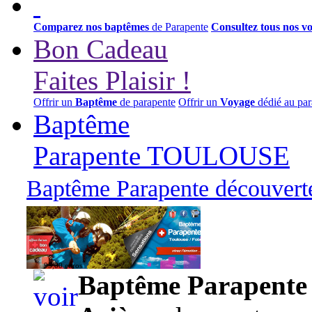
Comparez nos baptêmes
de Parapente
Consultez tous nos v
Bon Cadeau
Faites Plaisir !
Offrir un
Baptême
de parapente
Offrir un
Voyage
dédié au par
Baptême
Parapente TOULOUSE
Baptême Parapente découverte
95,00 euros
Baptême Parapente d