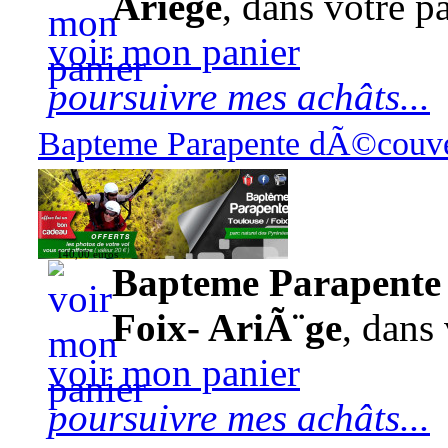
Ariège
, dans votre pa
voir mon panier
poursuivre mes achâts...
Bapteme Parapente dÃ©couver
140,00 euros
Bapteme Parapente 
Foix- AriÃ¨ge
, dans 
voir mon panier
poursuivre mes achâts...