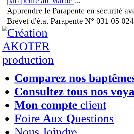
parapente au Maroc
...
Apprendre le Parapente en sécurité a
Brevet d'état Parapente N° 031 05 02
Comparez nos baptême
Consultez tous nos voy
Mon compte
client
F
oire
A
ux
Q
uestions
Nous Joindre