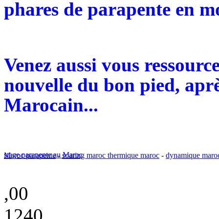
phares de parapente en mo
Venez aussi vous ressourc
nouvelle du bon pied, aprè
Marocain...
stage parapente au Maroc
Maroc parapente
-
soaring maroc thermique maroc
-
dynamique maro
,00
1240