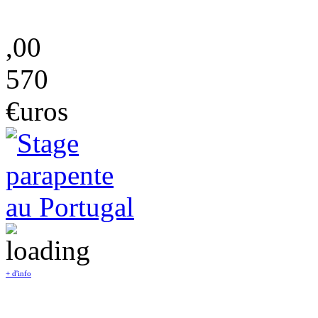
,00
570
€uros
+ d'info